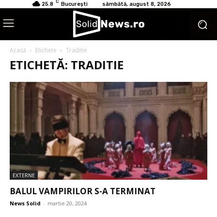
C
25.8
București
sâmbătă, august 8, 2026
Acasă
Etichete
Traditie
ETICHETĂ: TRADITIE
EXTERNE
BALUL VAMPIRILOR S-A TERMINAT
News Solid
-
martie 20, 2024