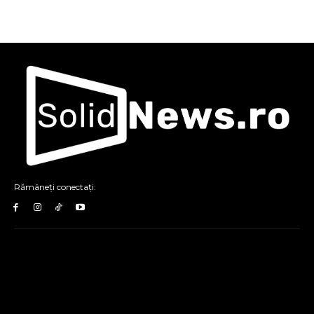
Rămâneți conectați: