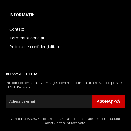
INFORMAȚII:
Contact
Termeni și condiții
Politica de confidențialitate
NEWSLETTER
Introduceţi emailul dvs. mai jos pentru a primi ultimele ştiri de pe site-
ul SolidNews.ro
ABONAŢI-VĂ
© Solid News 2026 - Toate drepturile asupra materialelor şi conţinutului
acestui site sunt rezervate.