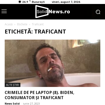
C
26.9
București
vineri, august 7, 2026
Acasă
Etichete
Traficant
ETICHETĂ: TRAFICANT
ALTE ŞTIRI
CRIMELE DE PE LAPTOP (8). BIDEN,
CONSUMATOR ȘI TRAFICANT
News Solid
-
iunie 27, 2023