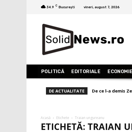
C
34.9
București
vineri, august 7, 2026
POLITICĂ
EDITORIALE
ECONOMI
De ce l-a demis Ze
DE ACTUALITATE
Acasă
Etichete
Traian ungureanu
ETICHETĂ: TRAIAN