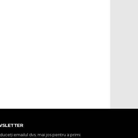
WSLETTER
oduceţi emailul dvs. mai jos pentru a primi