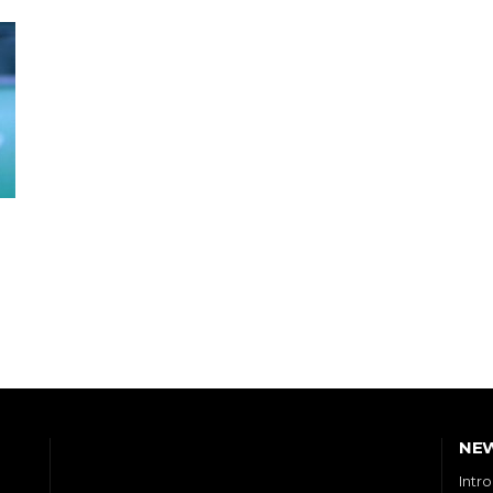
NE
Intr