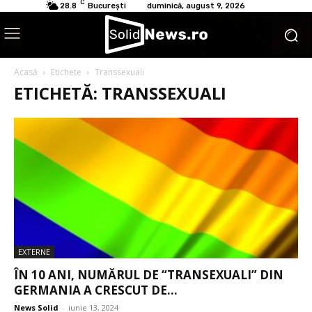
C
28.8
București
duminică, august 9, 2026
Acasă
Etichete
Transsexuali
ETICHETĂ: TRANSSEXUALI
EXTERNE
ÎN 10 ANI, NUMĂRUL DE “TRANSEXUALI” DIN
GERMANIA A CRESCUT DE...
News Solid
-
iunie 13, 2024