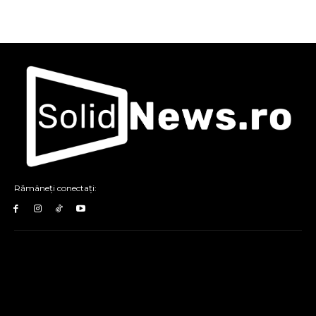
Rămâneți conectați: