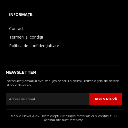
INFORMAȚII:
Contact
Termeni și condiții
Politica de confidențialitate
NEWSLETTER
Introduceţi emailul dvs. mai jos pentru a primi ultimele ştiri de pe site-
ul SolidNews.ro
ABONAŢI-VĂ
© Solid News 2026 - Toate drepturile asupra materialelor şi conţinutului
acestui site sunt rezervate.