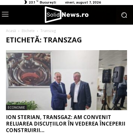
C
23.1
București
vineri, august 7, 2026
Acasă
Etichete
Transzag
ETICHETĂ: TRANSZAG
ECONOMIE
ION STERIAN, TRANSGAZ: AM CONVENIT
RELUAREA DISCUŢIILOR ÎN VEDEREA ÎNCEPERII
CONSTRUIRII...