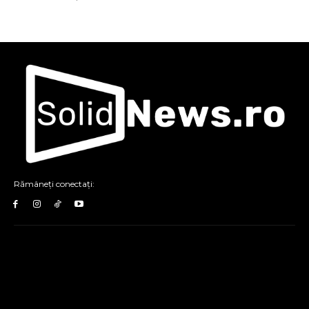
Rămâneți conectați: