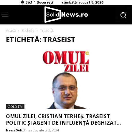
C
36.1
București
sâmbătă, august 8, 2026
Acasă
Etichete
Traseist
ETICHETĂ: TRASEIST
GOLD FM
OMUL ZILEI, CRISTIAN TERHEȘ. TRASEIST
POLITIC ȘI AGENT DE INFLUENȚĂ DEGHIZAT...
News Solid
-
septembrie 2, 2024