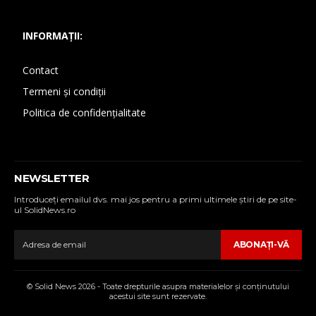
INFORMAȚII:
Contact
Termeni și condiții
Politica de confidențialitate
NEWSLETTER
Introduceţi emailul dvs. mai jos pentru a primi ultimele ştiri de pe site-
ul SolidNews.ro
ABONAŢI-VĂ
© Solid News 2026 - Toate drepturile asupra materialelor şi conţinutului
acestui site sunt rezervate.