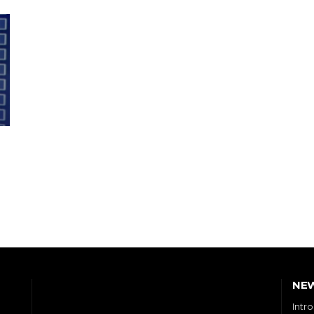
NE
Intr