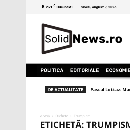
C
23.1
București
vineri, august 7, 2026
POLITICĂ
EDITORIALE
ECONOMI
Pascal Lottaz: Mar
DE ACTUALITATE
Acasă
Etichete
Trumpism
ETICHETĂ: TRUMPIS