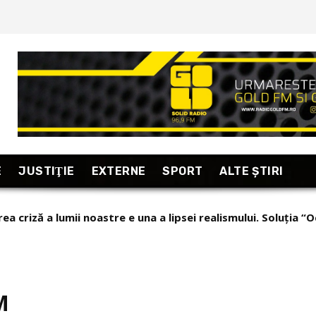
E
JUSTIŢIE
EXTERNE
SPORT
ALTE ŞTIRI
ea criză a lumii noastre e una a lipsei realismului. Soluția “O
M