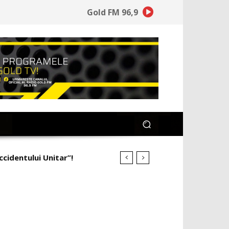
Gold FM 96,9
ccidentului Unitar”!