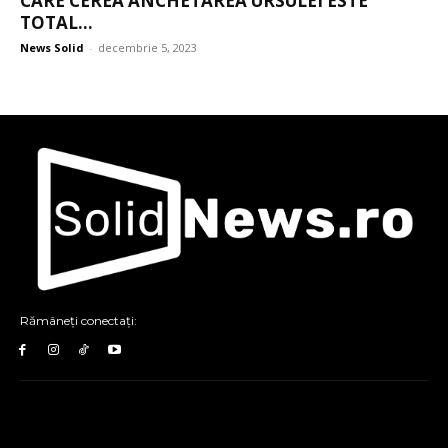
CARE CEREA ANCHETAREA URSULEI ESTE
TOTAL...
News Solid
-
decembrie 5, 2023
Rămâneți conectați: