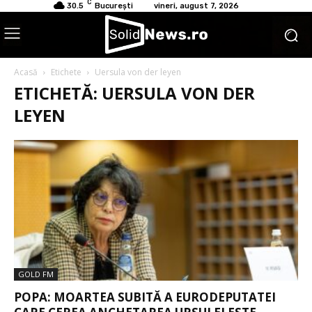
C
30.5
București
vineri, august 7, 2026
Acasă
Etichete
Uersula von der leyen
ETICHETĂ: UERSULA VON DER
LEYEN
GOLD FM
POPA: MOARTEA SUBITĂ A EURODEPUTATEI