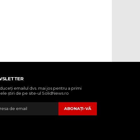
WSLETTER
oduceţi emailul dvs. mai jos pentru a primi
ele ştiri de pe site-ul SolidNews.ro
ABONAŢI-VĂ