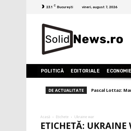
C
23.1
București
vineri, august 7, 2026
POLITICĂ
EDITORIALE
ECONOMI
Pascal Lottaz: Mar
Liviu Alexa, rep
DE ACTUALITATE
(Partea 1)
Acasă
Etichete
Ukraine war
ETICHETĂ: UKRAINE