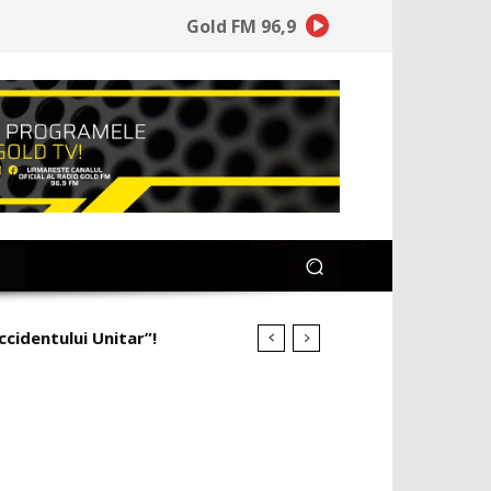
Gold FM 96,9
ccidentului Unitar”!
imineață la ce a pierdut”!