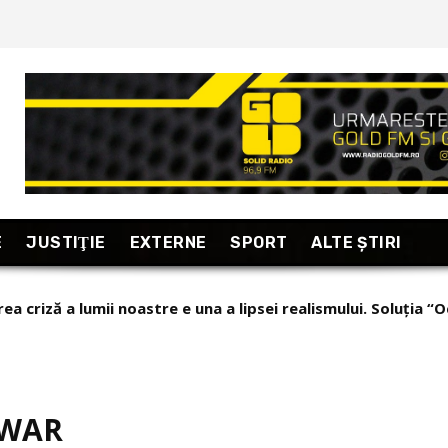
E
JUSTIŢIE
EXTERNE
SPORT
ALTE ŞTIRI
ea criză a lumii noastre e una a lipsei realismului. Soluția “O
ortaj excepțional din Armenia, “țara care se uită în fiecare d
 WAR