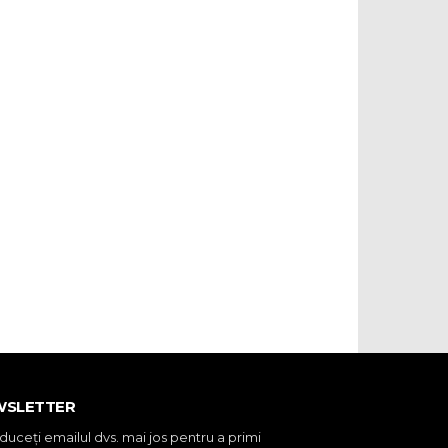
WSLETTER
oduceţi emailul dvs. mai jos pentru a primi