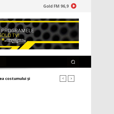
Gold FM 96,9
ea costumului și
ascistului Bandera pentru