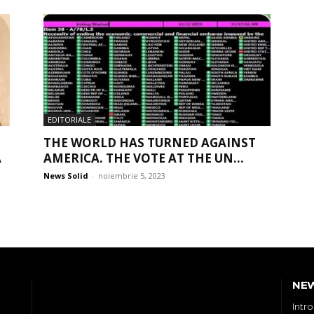
EDITORIALE
THE WORLD HAS TURNED AGAINST
A
AMERICA. THE VOTE AT THE UN...
News Solid
-
noiembrie 5, 2023
NE
Intr