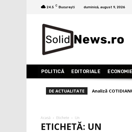
C
24.5
București
duminică, august 9, 2026
POLITICĂ
EDITORIALE
ECONOMI
Analiză COTIDIANU
Președintele Po
DE ACTUALITATE
zgomotul motocic
a primi ajutor 
Acasă
Etichete
Un
ETICHETĂ: UN