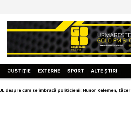
E
JUSTIŢIE
EXTERNE
SPORT
ALTE ŞTIRI
L despre cum se îmbracă politicienii: Hunor Kelemen, tăcer
loniei cere Ucrainei să renunțe la propaganda in favoarea f
letei
de la Varșovia