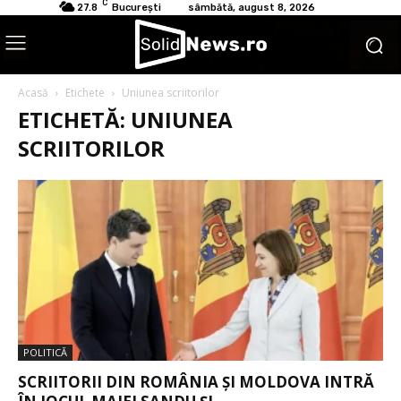
C
27.8
București
sâmbătă, august 8, 2026
Acasă
Etichete
Uniunea scriitorilor
ETICHETĂ: UNIUNEA
SCRIITORILOR
POLITICĂ
SCRIITORII DIN ROMÂNIA ȘI MOLDOVA INTRĂ