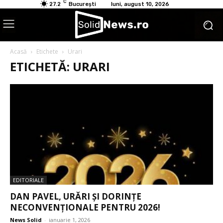
C
27.2
București
luni, august 10, 2026
Acasă
Etichete
Urari
ETICHETĂ: URARI
EDITORIALE
DAN PAVEL, URĂRI ȘI DORINȚE
NECONVENȚIONALE PENTRU 2026!
News Solid
-
ianuarie 1, 2026