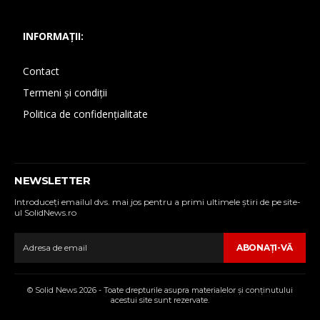
INFORMAȚII:
Contact
Termeni și condiții
Politica de confidențialitate
NEWSLETTER
Introduceţi emailul dvs. mai jos pentru a primi ultimele ştiri de pe site-
ul SolidNews.ro
ABONAŢI-VĂ
© Solid News 2026 - Toate drepturile asupra materialelor şi conţinutului
acestui site sunt rezervate.