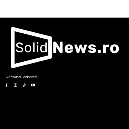
Rămâneți conectați: