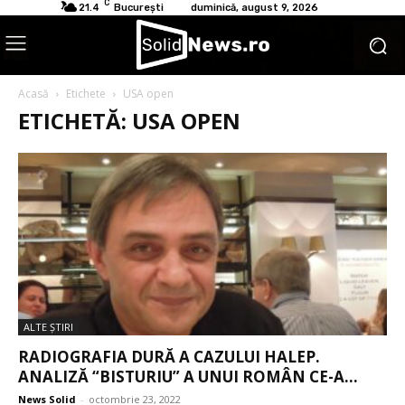
C
21.4
București
duminică, august 9, 2026
Acasă
Etichete
USA open
ETICHETĂ: USA OPEN
ALTE ŞTIRI
RADIOGRAFIA DURĂ A CAZULUI HALEP.
ANALIZĂ “BISTURIU” A UNUI ROMÂN CE-A...
News Solid
-
octombrie 23, 2022