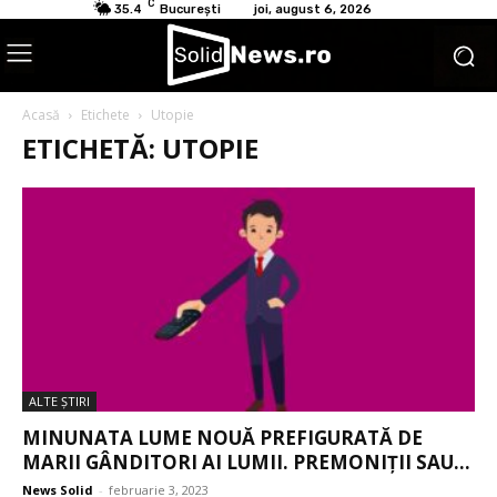
C
35.4
București
joi, august 6, 2026
Acasă
Etichete
Utopie
ETICHETĂ: UTOPIE
ALTE ŞTIRI
MINUNATA LUME NOUĂ PREFIGURATĂ DE
MARII GÂNDITORI AI LUMII. PREMONIȚII SAU...
News Solid
-
februarie 3, 2023