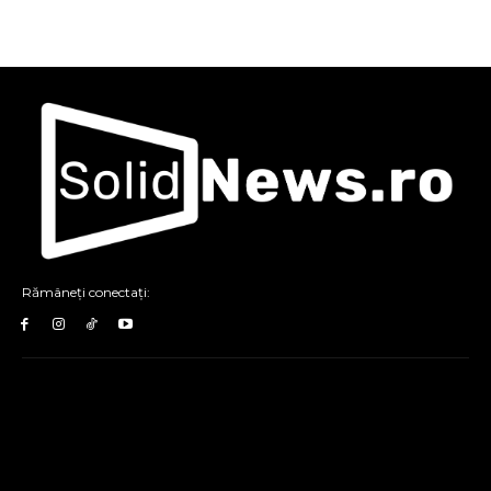
Rămâneți conectați: