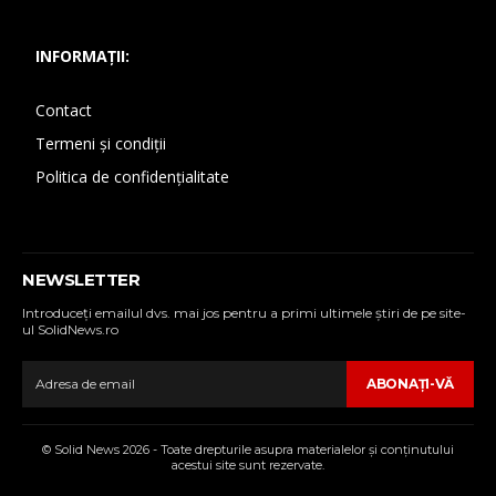
INFORMAȚII:
Contact
Termeni și condiții
Politica de confidențialitate
NEWSLETTER
Introduceţi emailul dvs. mai jos pentru a primi ultimele ştiri de pe site-
ul SolidNews.ro
ABONAŢI-VĂ
© Solid News 2026 - Toate drepturile asupra materialelor şi conţinutului
acestui site sunt rezervate.