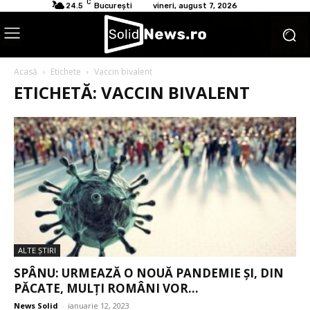
C
24.5
București
vineri, august 7, 2026
Acasă
Etichete
Vaccin bivalent
ETICHETĂ: VACCIN BIVALENT
ALTE ŞTIRI
SPÂNU: URMEAZĂ O NOUĂ PANDEMIE ȘI, DIN
PĂCATE, MULȚI ROMÂNI VOR...
News Solid
-
ianuarie 12, 2023