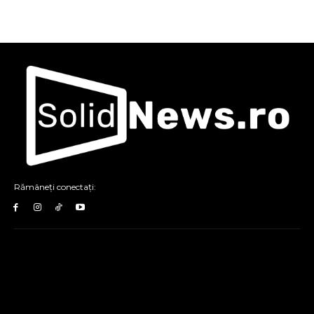
Rămâneți conectați: