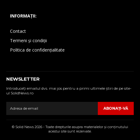
INFORMAȚII:
Contact
Termeni și condiții
Politica de confidențialitate
NEWSLETTER
Introduceţi emailul dvs. mai jos pentru a primi ultimele ştiri de pe site-
ul SolidNews.ro
ABONAŢI-VĂ
© Solid News 2026 - Toate drepturile asupra materialelor şi conţinutului
acestui site sunt rezervate.