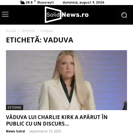
C
28.8
București
duminică, august 9, 2026
Acasă
Etichete
Vaduva
ETICHETĂ: VADUVA
EXTERNE
VĂDUVA LUI CHARLIE KIRK A APĂRUT ÎN
PUBLIC CU UN DISCURS...
News Solid
-
septembrie 13, 2025