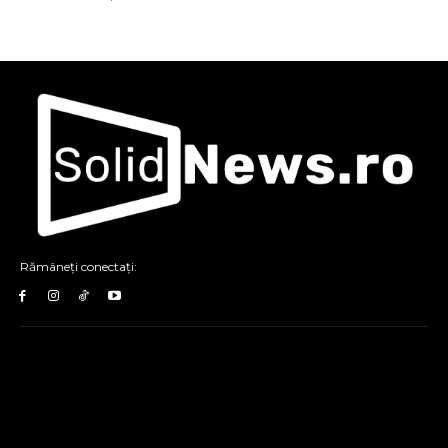
Rămâneți conectați: