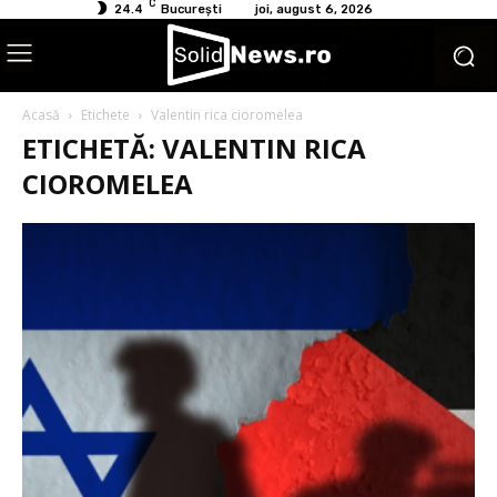
C
24.4
București
joi, august 6, 2026
Acasă
Etichete
Valentin rica cioromelea
ETICHETĂ: VALENTIN RICA
CIOROMELEA