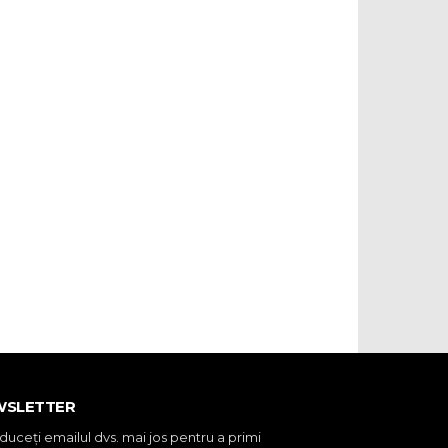
WSLETTER
oduceţi emailul dvs. mai jos pentru a primi