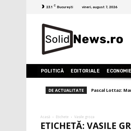
C
23.1
București
vineri, august 7, 2026
POLITICĂ
EDITORIALE
ECONOMI
Pascal Lottaz: Mare
Liviu Alexa, rep
DE ACTUALITATE
(Partea 1)
Acasă
Etichete
Vasile groza
ETICHETĂ: VASILE G