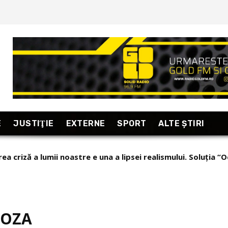
E
JUSTIŢIE
EXTERNE
SPORT
ALTE ŞTIRI
a criză a lumii noastre e una a lipsei realismului. Soluția “O
ortaj excepțional din Armenia, “țara care se uită în fiecare d
ROZA