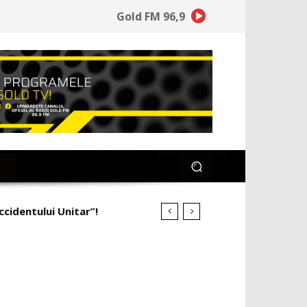
Gold FM 96,9
ccidentului Unitar”!
imineață la ce a pierdut”!