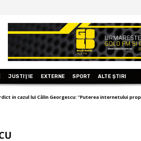
E
JUSTIŢIE
EXTERNE
SPORT
ALTE ŞTIRI
ict in cazul lui Călin Georgescu: “Puterea internetului prop
zări relevante!” (stiripesurse)
SCU