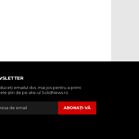
WSLETTER
oduceţi emailul dvs. mai jos pentru a primi
ele ştiri de pe site-ul SolidNews.ro
ABONAŢI-VĂ