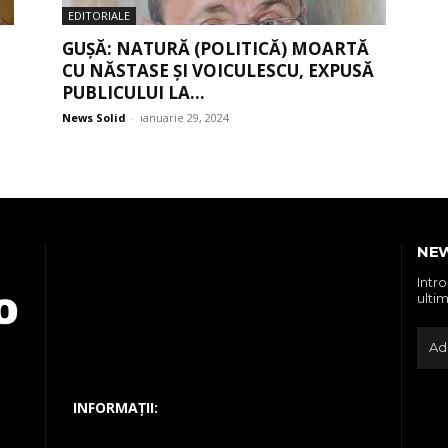
EDITORIALE
GUȘĂ: NATURĂ (POLITICĂ) MOARTĂ
CU NĂSTASE ȘI VOICULESCU, EXPUSĂ
PUBLICULUI LA...
News Solid
-
ianuarie 29, 2024
NE
Intr
ultim
INFORMAȚII: