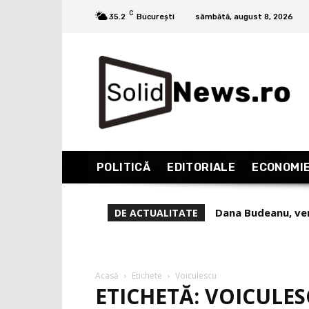
C
35.2
București
sâmbătă, august 8, 2026
POLITICĂ
EDITORIALE
ECONOMI
Dana Budeanu, verd
DE ACTUALITATE
experiență și reali
Acasă
Etichete
Voiculescu
ETICHETĂ: VOICULE