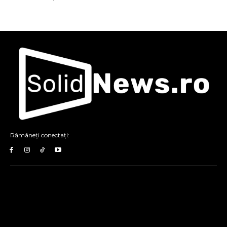
Rămâneți conectați: