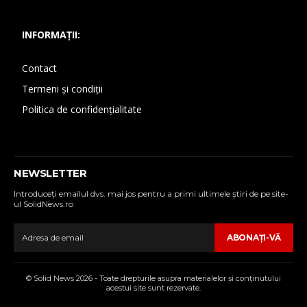
INFORMAȚII:
Contact
Termeni și condiții
Politica de confidențialitate
NEWSLETTER
Introduceţi emailul dvs. mai jos pentru a primi ultimele ştiri de pe site-
ul SolidNews.ro
ABONAŢI-VĂ
© Solid News 2026 - Toate drepturile asupra materialelor şi conţinutului
acestui site sunt rezervate.