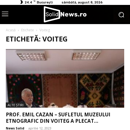
C
24.4
București
sâmbătă, august 8, 2026
Acasă
Etichete
Voiteg
ETICHETĂ: VOITEG
ALTE ŞTIRI
PROF. EMIL CAZAN – SUFLETUL MUZEULUI
ETNOGRAFIC DIN VOITEG A PLECAT...
News Solid
-
aprilie 12, 2023