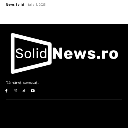
News Solid
-
iulie 6, 2023
Rămâneți conectați: