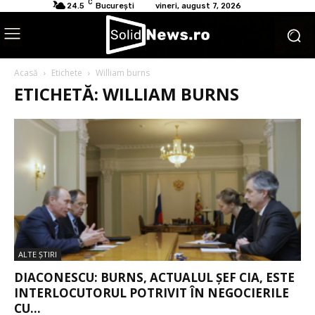
C
24.5
București
vineri, august 7, 2026
Acasă
Etichete
William burns
ETICHETĂ: WILLIAM BURNS
ALTE ŞTIRI
DIACONESCU: BURNS, ACTUALUL ȘEF CIA, ESTE
INTERLOCUTORUL POTRIVIT ÎN NEGOCIERILE
CU...