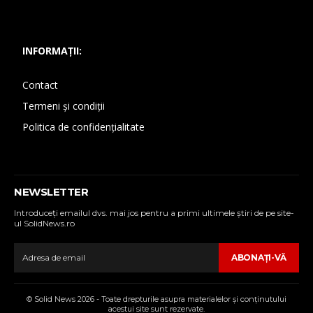
INFORMAȚII:
Contact
Termeni și condiții
Politica de confidențialitate
NEWSLETTER
Introduceţi emailul dvs. mai jos pentru a primi ultimele ştiri de pe site-
ul SolidNews.ro
ABONAŢI-VĂ
© Solid News 2026 - Toate drepturile asupra materialelor şi conţinutului
acestui site sunt rezervate.