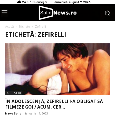
C
24.5
București
duminică, august 9, 2026
Acasă
Etichete
Zefirelli
ETICHETĂ: ZEFIRELLI
ALTE ŞTIRI
ÎN ADOLESCENȚĂ, ZEFIRELLI I-A OBLIGAT SĂ
FILMEZE GOI / ACUM, CER...
News Solid
-
ianuarie 11, 2023