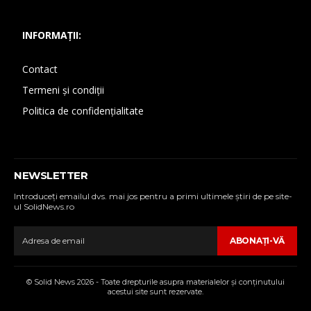
INFORMAȚII:
Contact
Termeni și condiții
Politica de confidențialitate
NEWSLETTER
Introduceţi emailul dvs. mai jos pentru a primi ultimele ştiri de pe site-
ul SolidNews.ro
ABONAŢI-VĂ
© Solid News 2026 - Toate drepturile asupra materialelor şi conţinutului
acestui site sunt rezervate.