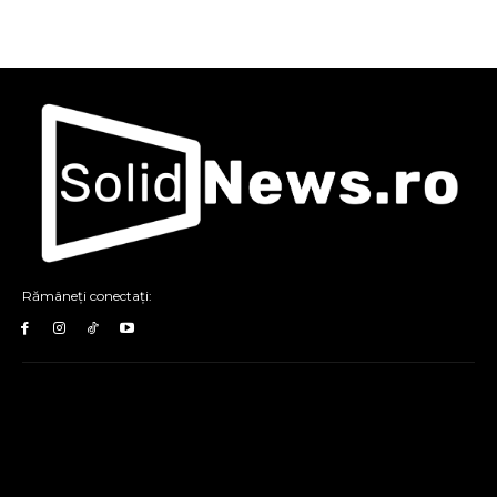
Rămâneți conectați: