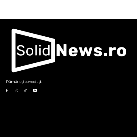
Rămâneți conectați: