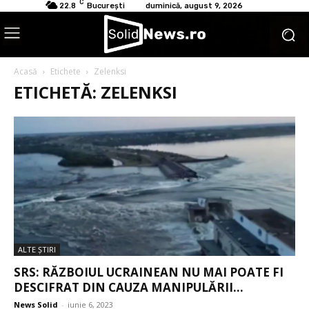
C
22.8
București
duminică, august 9, 2026
Acasă
Etichete
Zelenksi
ETICHETĂ: ZELENKSI
ALTE ŞTIRI
SRS: RĂZBOIUL UCRAINEAN NU MAI POATE FI
DESCIFRAT DIN CAUZA MANIPULĂRII...
News Solid
-
iunie 6, 2023