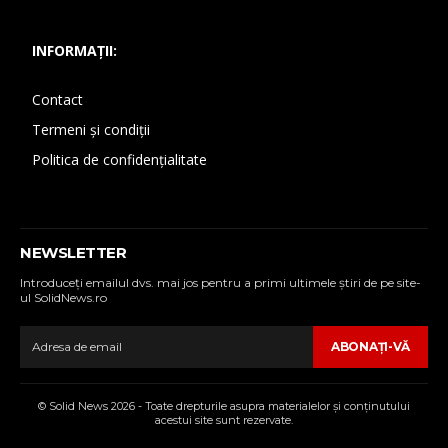
INFORMAȚII:
Contact
Termeni și condiții
Politica de confidențialitate
NEWSLETTER
Introduceţi emailul dvs. mai jos pentru a primi ultimele ştiri de pe site-
ul SolidNews.ro
ABONAŢI-VĂ
© Solid News 2026 - Toate drepturile asupra materialelor şi conţinutului
acestui site sunt rezervate.