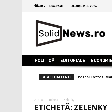
C
30.9
București
joi, august 6, 2026
POLITICĂ
EDITORIALE
ECONOMI
Pascal Lottaz: Mar
DE ACTUALITATE
Acasă
Etichete
Zelenky
ETICHETĂ: ZELENKY