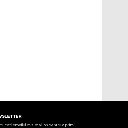
WSLETTER
oduceţi emailul dvs. mai jos pentru a primi