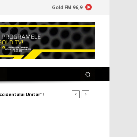
Gold FM 96,9
ccidentului Unitar”!