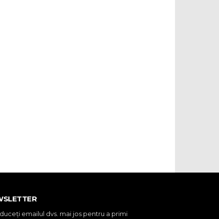
WSLETTER
oduceţi emailul dvs. mai jos pentru a primi