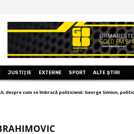
E
JUSTIŢIE
EXTERNE
SPORT
ALTE ŞTIRI
 despre cum se îmbracă politicienii: George Simion, politic
 ce românul nu se revoltă? ”Femeia nisipurilor”
ii”!
IBRAHIMOVIC