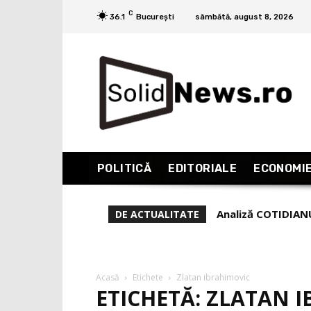
C
36.1
București
sâmbătă, august 8, 2026
POLITICĂ
EDITORIALE
ECONOMI
Analiză COTIDIANUL
Dan Diaconu: De
DE ACTUALITATE
să fie ”de-al mulțim
Acasă
Etichete
Zlatan ibrahimovic
ETICHETĂ: ZLATAN 