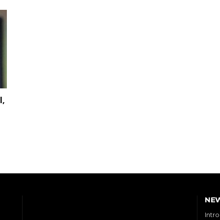
I,
NE
Intr