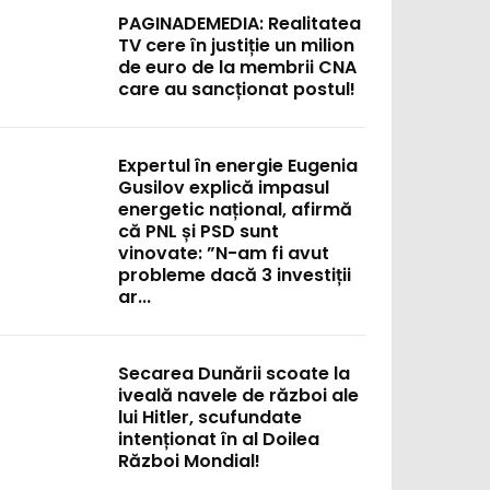
PAGINADEMEDIA: Realitatea
TV cere în justiție un milion
de euro de la membrii CNA
care au sancționat postul!
:
Expertul în energie Eugenia
Gusilov explică impasul
energetic național, afirmă
că PNL și PSD sunt
vinovate: ”N-am fi avut
probleme dacă 3 investiții
ar...
Secarea Dunării scoate la
iveală navele de război ale
lui Hitler, scufundate
intenționat în al Doilea
Război Mondial!