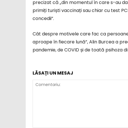
precizat că „din momentul în care s-au dat
primiți turiști vaccinați sau chiar cu test
concedii”.
Cât despre motivele care fac ca persoane
aproape în fiecare lună”, Alin Burcea a pr
pandemie, de COVID și de toată psihoza din j
LĂSAȚI UN MESAJ