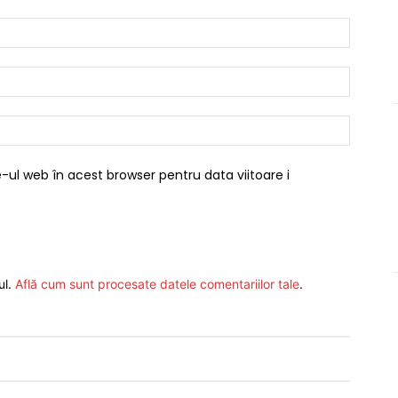
Nume:*
Email:*
Website
-ul web în acest browser pentru data viitoare i
ul.
Află cum sunt procesate datele comentariilor tale
.