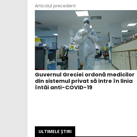
Articolul precedent
Guvernul Greciei ordonă medicilor
din sistemul privat să intre în linia
întâi anti-COVID-19
ULTIMELE ŞTIRI