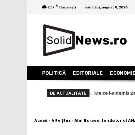
C
27.7
București
sâmbătă, august 8, 2026
POLITICĂ
EDITORIALE
ECONOMI
De ce l-a demis Ze
DE ACTUALITATE
Acasă
Alte Ştiri
Alin Burcea, fondator al AN