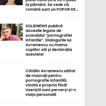
la pământ. Se vede că
românii sunt un POPOR DE...
SOLIDNEWS publică
dovezile legate de
scandalul “pornografiei
infantile”. Dialogurile lui
Avramescu cu mama
copiilor săi și declarația
acesteia!
Cătălin Avramescu săltat
de mascați pentru
pornografie infantilă,
vizată e propria fiică!
Useriștii sunt perverși și-n
viața personală