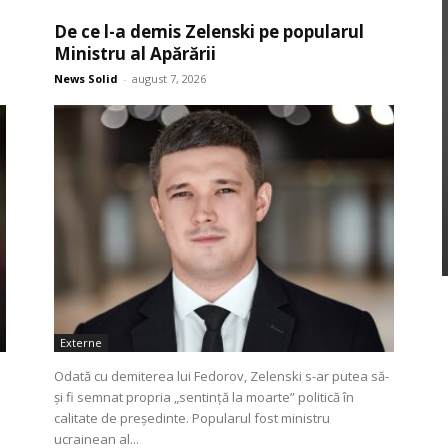
De ce l-a demis Zelenski pe popularul
Ministru al Apărării
News Solid
-
august 7, 2026
Externe
Odată cu demiterea lui Fedorov, Zelenski s-ar putea să-
și fi semnat propria „sentință la moarte” politică în
calitate de președinte. Popularul fost ministru
ucrainean al...