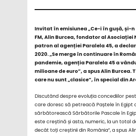
Invitat în emisiunea „Ce-i în gușă, și-
FM, Alin Burcea, fondator al Asociației
patron al agenției Paralela 45, a decla
2020. „Se merge în continuare în Român
pandemie, agenția Paralela 45 a vândut
milioane de euro”, a spus Alin Burcea. 
care nu sunt „clasice”, în special din Ar
Discutând despre evoluția concediilor pest
care doresc să petreacă Paștele în Egipt o 
sărbătorească Sărbătorile Pascale în Egipt
este creștină și asta, numeric, la un tota
decât toți creștinii din România”, a spus 