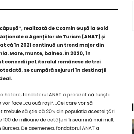
n căpușă”, realizată de Cozmin Gușă la Gold
 Naționale a Agențiilor de Turism (ANAT) și
rat că în 2021 continuă un trend major din
ia. Mare, munte, balneo. În 2020, în
 concedii pe Litoralul românesc de trei
Totodată, se cumpără sejururi în destinații
deal.
e hotare, fondatorul ANAT a precizat că turiștii
vor face „cu ouă roșii”. „Cei care vor să
 trebuie să știe că 20% din populația acestei țări
l de 100 de milioane de cetățeni înseamnă mai mult
Alin Burcea. De asemenea, fondatorul ANAT a