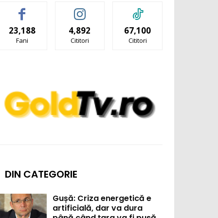
23,188
4,892
67,100
Fani
Cititori
Cititori
DIN CATEGORIE
Gușă: Criza energetică e
artificială, dar va dura
până când țara va fi pusă