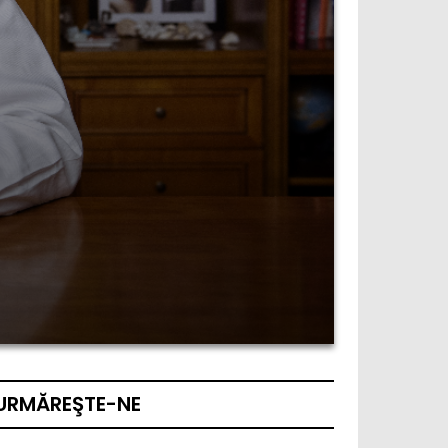
URMĂREŞTE-NE