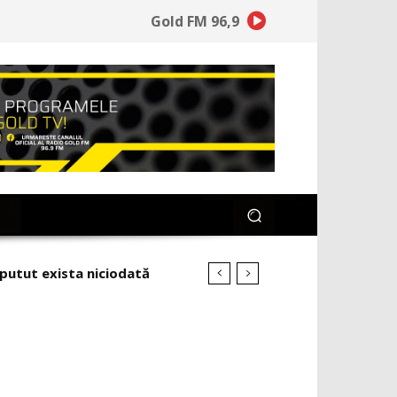
Gold FM 96,9
tut exista niciodată