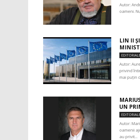
Autor: Andr
oameni. Nu 
LIN II
MINIST
EDITORIAL
Autor: Aur
privind înt
mai puțin d
MARIUS
UN PRI
EDITORIAL
Autor: Mari
oamenii aju
au privit...