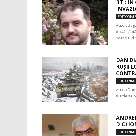
BTI: Î
INVAZI
EDITORIAL
Autor: Bogd
două săptă
scandal dip
DAN DI
RUȘII 
CONTRA
EDITORIAL
Autor: Dan 
fiu cât se 
ANDREI
DICȚIO
EDITORIAL