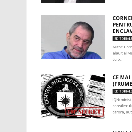
CORNEL
PENTRU
ENCLAV
EDITORIAL
Autor: Corn
alauit al M
cu o...
CE MAI 
(FRUME
EDITORIAL
IQN: minist
consilierul
cărora, aut