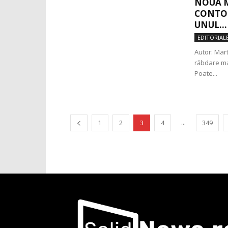
NOUA M
CONTOP
UNUL...
EDITORIAL
Autor: Mart
răbdare ma
Poate...
...
1
2
3
4
349