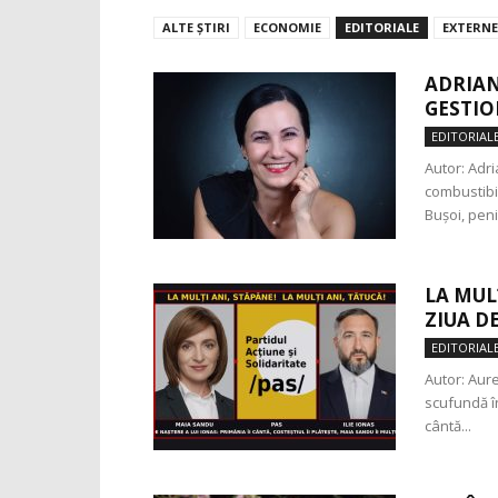
ALTE ŞTIRI
ECONOMIE
EDITORIALE
EXTERNE
ADRIAN
GESTIO
EDITORIAL
Autor: Adri
combustibil
Bușoi, penib
LA MUL
ZIUA DE
EDITORIAL
Autor: Aur
scufundă în
cântă...