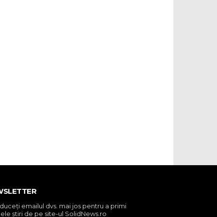
WSLETTER
oduceţi emailul dvs. mai jos pentru a primi
ele ştiri de pe site-ul SolidNews.ro