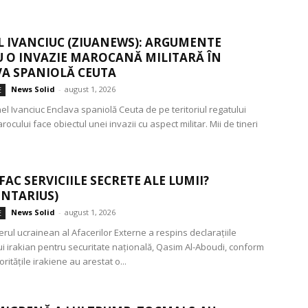
 IVANCIUC (ZIUANEWS): ARGUMENTE
 O INVAZIE MAROCANĂ MILITARĂ ÎN
A SPANIOLĂ CEUTA
News Solid
-
august 1, 2026
E
el Ivanciuc Enclava spaniolă Ceuta de pe teritoriul regatului
arocului face obiectul unei invazii cu aspect militar. Mii de tineri
FAC SERVICIILE SECRETE ALE LUMII?
NTARIUS)
News Solid
-
august 1, 2026
E
erul ucrainean al Afacerilor Externe a respins declarațiile
ui irakian pentru securitate națională, Qasim Al-Aboudi, conform
oritățile irakiene au arestat o...