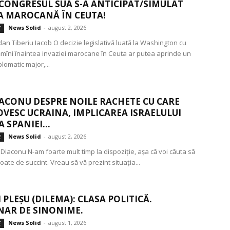
N CONGRESUL SUA S-A ANTICIPAT/SIMULAT
A MAROCANĂ ÎN CEUTA!
News Solid
-
august 2, 2026
E
an Tiberiu Iacob O decizie legislativă luată la Washington cu
mîni înaintea invaziei marocane în Ceuta ar putea aprinde un
lomatic major,...
ACONU DESPRE NOILE RACHETE CU CARE
LOVESC UCRAINA, IMPLICAREA ISRAELULUI
 SPANIEI...
News Solid
-
august 2, 2026
E
Diaconu N-am foarte mult timp la dispoziție, așa că voi căuta să
poate de succint. Vreau să vă prezint situația...
 PLEȘU (DILEMA): CLASA POLITICĂ.
NAR DE SINONIME.
News Solid
-
august 1, 2026
E