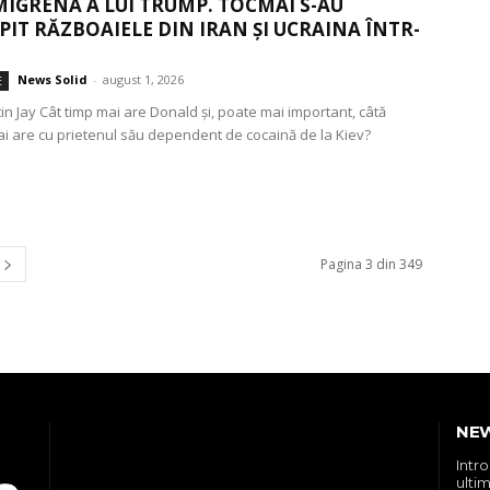
IGRENĂ A LUI TRUMP. TOCMAI S-AU
IT RĂZBOAIELE DIN IRAN ȘI UCRAINA ÎNTR-
News Solid
-
august 1, 2026
E
in Jay Cât timp mai are Donald și, poate mai important, câtă
i are cu prietenul său dependent de cocaină de la Kiev?
Pagina 3 din 349
NE
Intr
ultim