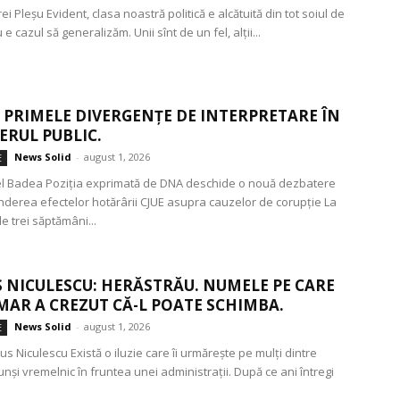
ei Pleșu Evident, clasa noastră politică e alcătuită din tot soiul de
e cazul să generalizăm. Unii sînt de un fel, alții...
 ȘI PRIMELE DIVERGENȚE DE INTERPRETARE ÎN
ERUL PUBLIC.
News Solid
-
august 1, 2026
E
el Badea Poziția exprimată de DNA deschide o nouă dezbatere
inderea efectelor hotărârii CJUE asupra cauzelor de corupție La
e trei săptămâni...
 NICULESCU: HERĂSTRĂU. NUMELE PE CARE
MAR A CREZUT CĂ-L POATE SCHIMBA.
News Solid
-
august 1, 2026
E
us Niculescu Există o iluzie care îi urmărește pe mulți dintre
nși vremelnic în fruntea unei administrații. După ce ani întregi