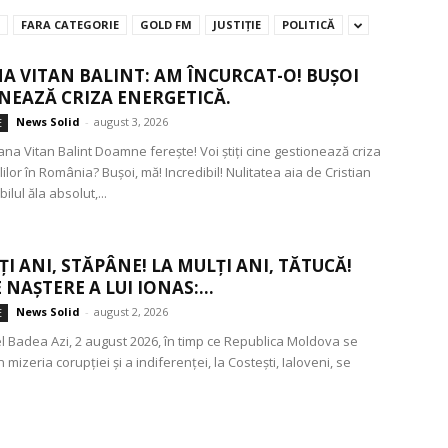
FARA CATEGORIE
GOLD FM
JUSTIŢIE
POLITICĂ
A VITAN BALINT: AM ÎNCURCAT-O! BUȘOI
NEAZĂ CRIZA ENERGETICĂ.
News Solid
-
august 3, 2026
E
ana Vitan Balint Doamne ferește! Voi știți cine gestionează criza
ilor în România? Bușoi, mă! Incredibil! Nulitatea aia de Cristian
ilul ăla absolut,...
ȚI ANI, STĂPÂNE! LA MULȚI ANI, TĂTUCĂ!
 NAȘTERE A LUI IONAS:...
News Solid
-
august 2, 2026
E
el Badea Azi, 2 august 2026, în timp ce Republica Moldova se
 mizeria corupției și a indiferenței, la Costești, Ialoveni, se