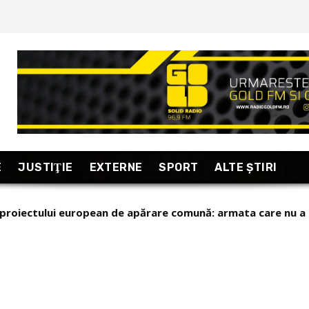
E
JUSTIŢIE
EXTERNE
SPORT
ALTE ŞTIRI
proiectului european de apărare comună: armata care nu a pu
lenski pe popularul Ministru al Apărării