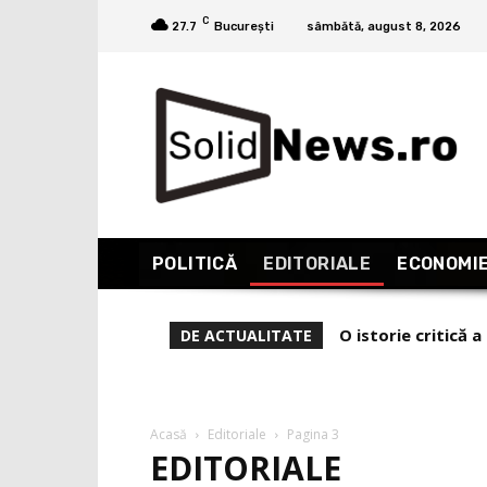
C
27.7
București
sâmbătă, august 8, 2026
POLITICĂ
EDITORIALE
ECONOMI
O istorie critică a 
De ce l-a demis Ze
DE ACTUALITATE
Acasă
Editoriale
Pagina 3
EDITORIALE