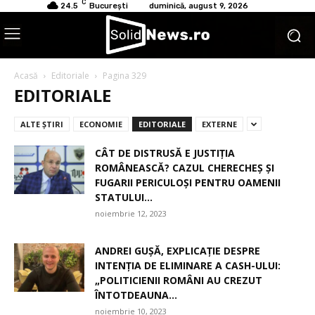
C
24.5
București
duminică, august 9, 2026
Acasă
Editoriale
Pagina 329
EDITORIALE
ALTE ŞTIRI
ECONOMIE
EDITORIALE
EXTERNE
CÂT DE DISTRUSĂ E JUSTIȚIA
ROMÂNEASCĂ? CAZUL CHERECHEȘ ȘI
FUGARII PERICULOȘI PENTRU OAMENII
STATULUI...
noiembrie 12, 2023
ANDREI GUȘĂ, EXPLICAȚIE DESPRE
INTENȚIA DE ELIMINARE A CASH-ULUI:
„POLITICIENII ROMÂNI AU CREZUT
ÎNTOTDEAUNA...
noiembrie 10, 2023