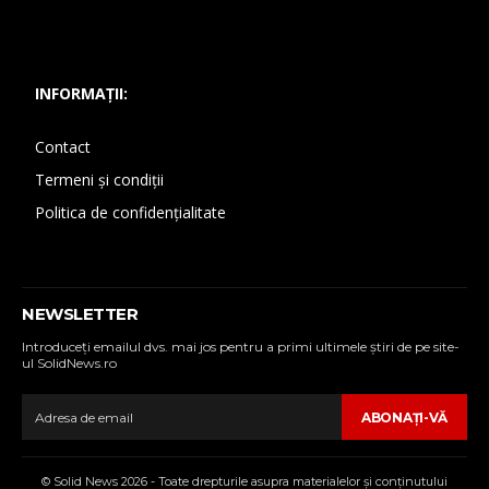
INFORMAȚII:
Contact
Termeni și condiții
Politica de confidențialitate
NEWSLETTER
Introduceţi emailul dvs. mai jos pentru a primi ultimele ştiri de pe site-
ul SolidNews.ro
ABONAŢI-VĂ
© Solid News 2026 - Toate drepturile asupra materialelor şi conţinutului