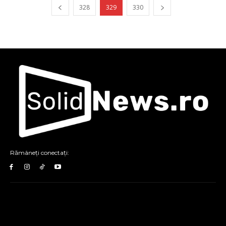
328
329
330
Rămâneți conectați: