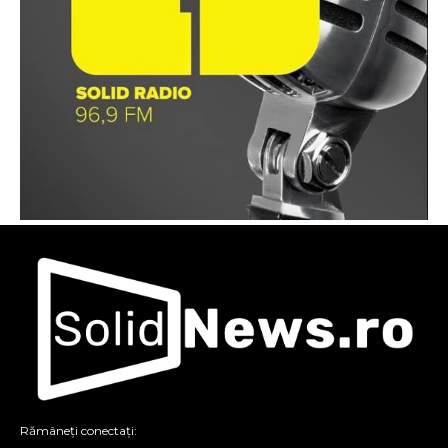
Rămâneți conectați: