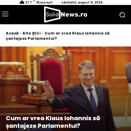
C
27.7
București
sâmbătă, august 8, 2026
Acasă
Alte Ştiri
Cum ar vrea Klaus Iohannis să
șantajeze Parlamentul?
Cum ar vrea Klaus Iohannis să
șantajeze Parlamentul?