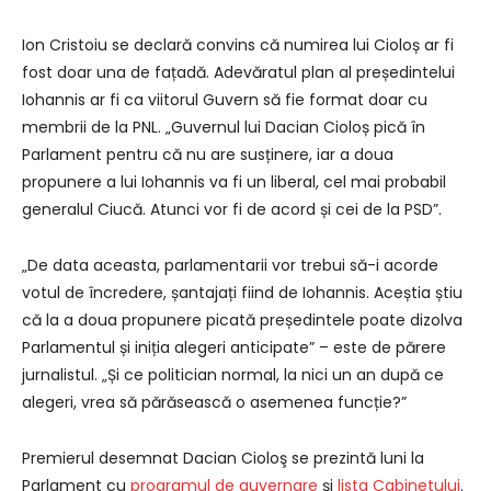
Ion Cristoiu se declară convins că numirea lui Cioloș ar fi
fost doar una de fațadă. Adevăratul plan al președintelui
Iohannis ar fi ca viitorul Guvern să fie format doar cu
membrii de la PNL. „Guvernul lui Dacian Cioloș pică în
Parlament pentru că nu are susținere, iar a doua
propunere a lui Iohannis va fi un liberal, cel mai probabil
generalul Ciucă. Atunci vor fi de acord și cei de la PSD”.
„De data aceasta, parlamentarii vor trebui să-i acorde
votul de încredere, șantajați fiind de Iohannis. Aceștia știu
că la a doua propunere picată președintele poate dizolva
Parlamentul și iniția alegeri anticipate” – este de părere
jurnalistul. „Și ce politician normal, la nici un an după ce
alegeri, vrea să părăsească o asemenea funcție?”
Premierul desemnat Dacian Cioloş se prezintă luni la
Parlament cu
programul de guvernare
şi
lista Cabinetului
.