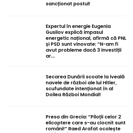
sancționat postul!
Expertul în energie Eugenia
Gusilov explică impasul
energetic național, afirmă că PNL
și PSD sunt vinovate: ”N-am fi
avut probleme dacă 3 investiții
ar...
Secarea Dunării scoate la iveală
navele de război ale lui Hitler,
scufundate intenționat în al
Doilea Război Mondial!
Presa din Grecia: ”Piloții celor 2
elicoptere care s-au ciocnit sunt
români!” Raed Arafat ocolește