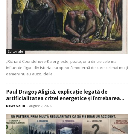
Editoriale
„Richard Coundehove-Kalergi este, poate, una dintre cele mai
influente figuri din istoria europeană modernă de care cei mai mulți
oameni nu au auzit. Ideile...
Paul Dragoș Aligică, explicație legată de
artificialitatea crizei energetice și întrebarea...
News Solid
-
august 7, 2026