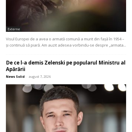
Externe
Visul Europei de a avea o armată comună a murit din fașă în 1954 –
și continuă să piară. Am auzit adesea vorbindu-se despre „armata...
De ce l-a demis Zelenski pe popularul Ministru al
Apărării
News Solid
-
august 7, 2026