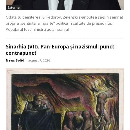
Externe
Odată cu demiterea lui Fedorov, Zelenski s-ar putea să-și fi semnat
propria „sentință la moarte” politică în calitate de președinte.
Popularul fost ministru ucrainean al...
Sinarhia (VII). Pan-Europa și nazismul: punct –
contrapunct
News Solid
-
august 7, 2026