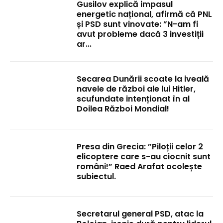
Gusilov explică impasul
energetic național, afirmă că PNL
și PSD sunt vinovate: ”N-am fi
avut probleme dacă 3 investiții
ar...
Secarea Dunării scoate la iveală
navele de război ale lui Hitler,
scufundate intenționat în al
Doilea Război Mondial!
Presa din Grecia: ”Piloții celor 2
elicoptere care s-au ciocnit sunt
români!” Raed Arafat ocolește
subiectul.
Secretarul general PSD, atac la