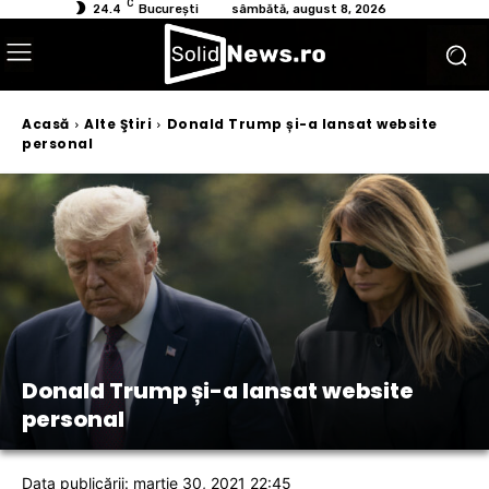
C
24.4
București
sâmbătă, august 8, 2026
Acasă
Alte Ştiri
Donald Trump și-a lansat website
personal
Donald Trump și-a lansat website
personal
Data publicării: martie 30, 2021 22:45