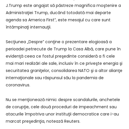
J.Trump este angajat să păstreze magnifica moştenire a
Administraţiei Trump, ducând totodată mai departe
agenda sa America First”, este mesajul cu care sunt
întâmpinaţi internauţii.
Secţiunea „Despre” conţine o prezentare elogioasă a
perioadei petrecute de Trump la Casa Albă, care pune în
evidenţă ceea ce fostul preşedinte consideră a fi cele
mai mari realizări ale sale, inclusiv în ce priveşte energia şi
securitatea graniţelor, consolidarea NATO şi a altor alianţe
internaţionale sau răspunsul său la pandemia de
coronavirus.
Nu se menţionează nimic despre scandalurile, anchetele
de corupţie, cele două proceduri de impeachment sau
atacurile împotriva unor instituţii democratice care i-au
marcat preşedinţia, notează Reuters.