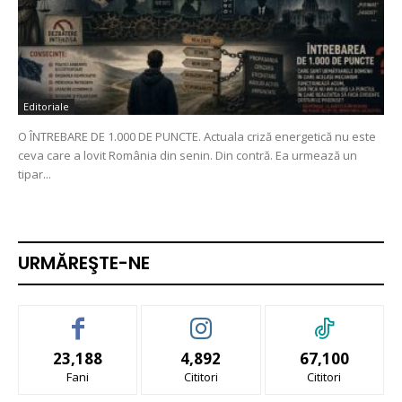
Editoriale
O ÎNTREBARE DE 1.000 DE PUNCTE. Actuala criză energetică nu este
ceva care a lovit România din senin. Din contră. Ea urmează un
tipar...
URMĂREŞTE-NE
23,188
4,892
67,100
Fani
Cititori
Cititori