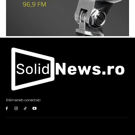
Rămâneți conectați: