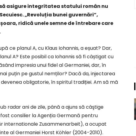
 să asigure integritatea statului român nu
 Secuiesc. „Revoluția bunei guvernări”,
ișoara, ridică unele semne de întrebare care
.
după ce planul A, cu Klaus Iohannis, a eșuat? Dar,
planul A? Este posibil ca Iohannis să fi câștigat cu
ând impresia unui fidel al Germaniei, dar, în
 mai puțin pe gustul nemților? Dacă da, injectarea
evenea obligatorie, în spiritul tradiției. Am să mă
b radar ani de zile, până a ajuns să câştige
fost consilier la Agenția Germană pentru
für internationale Zusammenarbeit), a ocupat
dinte al Germaniei Horst Köhler (2004-2010).