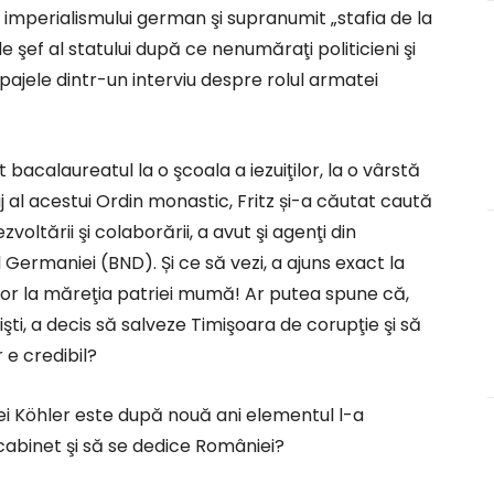
imperialismului german şi supranumit „stafia de la
e şef al statului după ce nenumăraţi politicieni şi
pajele dintr-un interviu despre rolul armatei
bacalaureatul la o şcoala a iezuiţilor, la o vârstă
j al acestui Ordin monastic, Fritz și-a căutat caută
zvoltării şi colaborării, a avut şi agenţi din
l Germaniei (BND). Și ce să vezi, a ajuns exact la
tor la măreţia patriei mumă! Ar putea spune că,
işti, a decis să salveze Timişoara de corupţie şi să
 e credibil?
ei Köhler este după nouă ani elementul l-a
 cabinet şi să se dedice României?