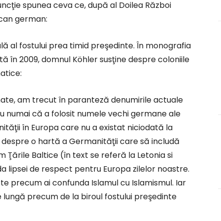
 funcţie spunea ceva ce, după al Doilea Război
tican german:
ă al fostului prea timid preşedinte. În monografia
tă în 2009, domnul Köhler susţine despre coloniile
atice:
mate, am trecut în paranteză denumirile actuale
r. Nu numai că a folosit numele vechi germane ale
ităţii în Europa care nu a existat niciodată la
zi despre o hartă a Germanităţii care să includă
Ţările Baltice (în text se referă la Letonia si
a lipsei de respect pentru Europa zilelor noastre.
 precum ai confunda Islamul cu Islamismul. Iar
de lungă precum de la biroul fostului preşedinte