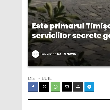
Este primarul Timişo
serviciilor secrete
Solid News
Publicat de
DISTRIBUIE: