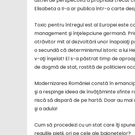
astfel de perspectivă a propriului trecut
Elisabeta a II-a ar publica într-o carte desp
Toxic pentru întregul est al Europei este c
management şi înţelepciune germană. Pri
otrăvitor mit al dezvoltării unor înapoiaţi p
o secundă că determinismul istoric a lui He
v-aţi înşelat! El s-a păstrat timp de aproape
de dogmă de stat, rostită de politicieni occi
Modernizarea României constă în emancipar
şi a respinge ideea de învăţăminte sfinte r
riscă să dispară de pe hartă. Doar au mai di
şi a adula!
Cum să procedezi cu un stat care îţi spune ma
regulile pieţii, ori pe cele ale baionetelor?