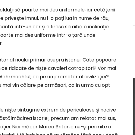
ldaţii să poarte mai des uniformele, iar cetăţenii
 priveşte imnul, nu i-o poţi lua in nume de rău,
ântă într-un cor şi e firesc să aibă o inclinaţie
poarte mai des uniforme într-o ţară unde
t.
tor al noului primar asupra istoriei. Câte popoare
ce ridicate de nişte cavaleri cotropitori? Vor mai
Wehrmachtul, ca pe un promotor al civilizaţiei?
 nu mai vin călare pe armăsari, ca în urmo cu opt
de nişte sintagme extrem de periculoase şi nocive
Răstălmăcirea istoriei, precum am relatat mai sus,
izaţiei. Nici măcar Marea Britanie nu-şi permite o