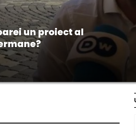
arei un proiect al
 germane?