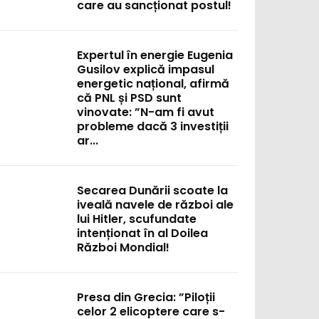
care au sancționat postul!
Expertul în energie Eugenia
Gusilov explică impasul
energetic național, afirmă
că PNL și PSD sunt
vinovate: ”N-am fi avut
probleme dacă 3 investiții
ar...
Secarea Dunării scoate la
iveală navele de război ale
lui Hitler, scufundate
intenționat în al Doilea
Război Mondial!
Presa din Grecia: ”Piloții
celor 2 elicoptere care s-