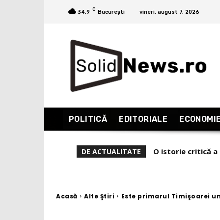
C
34.9
București
vineri, august 7, 2026
POLITICĂ
EDITORIALE
ECONOMI
De ce l-a demis Ze
DE ACTUALITATE
Acasă
Alte Ştiri
Este primarul Timişoarei un