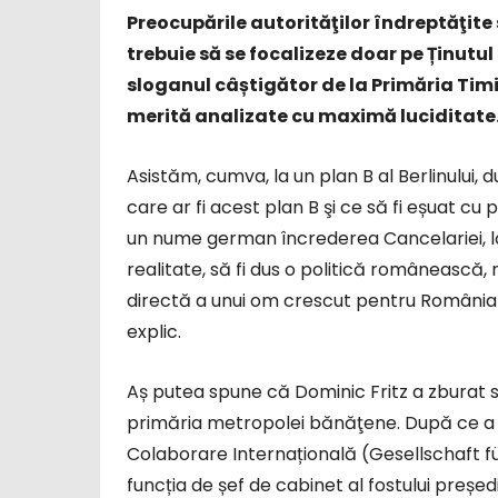
Preocupările autorităţilor îndreptăţite
trebuie să se focalizeze doar pe Ținutul
sloganul câștigător de la Primăria Tim
merită analizate cu maximă luciditate
Asistăm, cumva, la un plan B al Berlinului, 
care ar fi acest plan B şi ce să fi eșuat cu 
un nume german încrederea Cancelariei, lăs
realitate, să fi dus o politică românească,
directă a unui om crescut pentru România d
explic.
Aș putea spune că Dominic Fritz a zburat su
primăria metropolei bănăţene. După ce a 
Colaborare Internațională (Gesellschaft 
funcția de șef de cabinet al fostului preșe