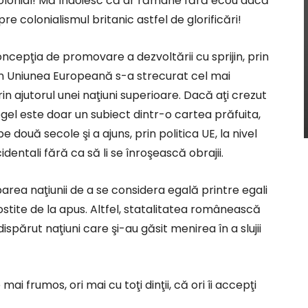
 colonial! Mă îndoiesc că ar rămâne fără ecou dacă
re colonialismul britanic astfel de glorificări!
oncepţia de promovare a dezvoltării cu sprijin, prin
n Uniunea Europeană s-a strecurat cel mai
rin ajutorul unei naţiuni superioare. Dacă aţi crezut
gel este doar un subiect dintr-o cartea prăfuita,
 două secole şi a ajuns, prin politica UE, la nivel
dentali fără ca să li se înroşească obrajii.
ea naţiunii de a se considera egală printre egali
ostite de la apus. Altfel, statalitatea românească
spărut naţiuni care şi-au găsit menirea în a slujii
i frumos, ori mai cu toţi dinţii, că ori îi accepţi