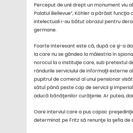
Perceput de unii drept un monument viu al 
Palatul Bellevue”, Köhler a părăsit funcţia d
intelectuali i-au bătut obrazul pentru dera
germane.
Foarte interesant este că, după ce şi-a dat 
la care nu se gândea la măiestria în spiona
norocul la o instituţie care, sub pretextul de
rândurile serviciului de informaţii externe a
pupitrul de comenzi al unui pensionar visă
sătul până peste cap de servicii şi imperial
aducă bănăţenilor curăţenie. Ar putea, dar
Oare interviul care a pus capac preşedinţi
determinat pe Fritz să renunţe la şefia de