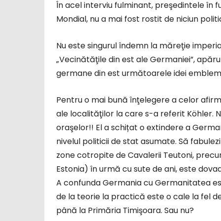
În acel interviu fulminant, preşedintele în
Mondial, nu a mai fost rostit de niciun poli
Nu este singurul îndemn la măreţie imperial
„Vecinătăţile din est ale Germaniei”, apăru
germane din est următoarele idei emblem
Pentru o mai bună înţelegere a celor afir
ale localităţilor la care s-a referit Köhle
oraşelor!! El a schițat o extindere a German
nivelul politicii de stat asumate. Să fabule
zone cotropite de Cavalerii Teutoni, precum 
Estonia) în urmă cu sute de ani, este dovad
A confunda Germania cu Germanitatea este
de la teorie la practică este o cale la fel 
până la Primăria Timişoara. Sau nu?