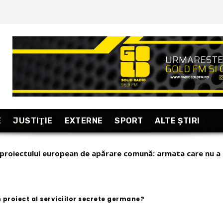
E
JUSTIŢIE
EXTERNE
SPORT
ALTE ŞTIRI
lenski pe popularul Ministru al Apărării
 proiect al serviciilor secrete germane?