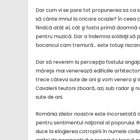
Dar cum vi se pare tot propunerea sa ca so
să cânte imnul la oricare ocazie? În ceea ce
fiindcă atât el, cât şi fosta primă doamnă c
pentru muzică. Dar a îndemna soldaţii să 
bocancul cam tremură… este totuşi riscan
Dar să revenim la percepţia fostului angaja
măreţe mai venerează edificiile arhitectoni
trece câteva sute de ani şi vom venera şi 
Cavalerii teutoni zboară, azi, sub radar şi
sute de ani.
România zilelor noastre este încorsetată 
pentru sentimentul naţional al poporului. 
duce la elogierea cotropirii în numele civil