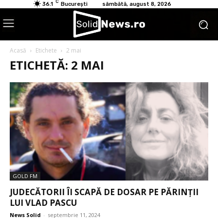
C
36.1
București
sâmbătă, august 8, 2026
Acasă
Etichete
2 mai
ETICHETĂ: 2 MAI
GOLD FM
JUDECĂTORII ÎI SCAPĂ DE DOSAR PE PĂRINȚII
LUI VLAD PASCU
News Solid
-
septembrie 11, 2024