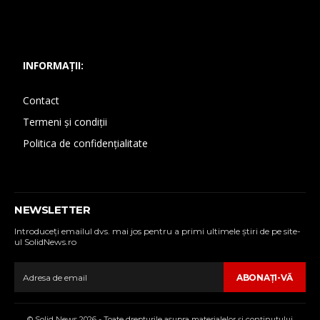
INFORMAȚII:
Contact
Termeni și condiții
Politica de confidențialitate
NEWSLETTER
Introduceţi emailul dvs. mai jos pentru a primi ultimele ştiri de pe site-
ul SolidNews.ro
ABONAŢI-VĂ
© Solid News 2026 - Toate drepturile asupra materialelor şi conţinutului