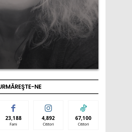
URMĂREŞTE-NE
23,188
4,892
67,100
Fani
Cititori
Cititori