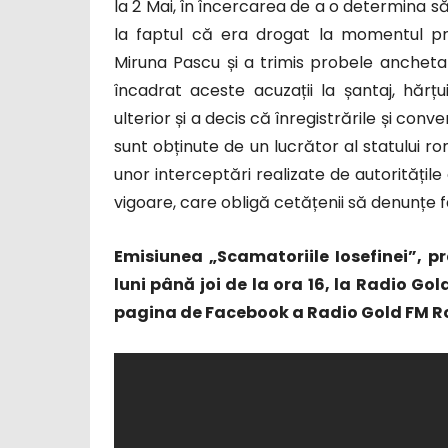
la 2 Mai, în încercarea de a o determina să
la faptul că era drogat la momentul pro
Miruna Pascu și a trimis probele anchetat
încadrat aceste acuzații la șantaj, hărțui
ulterior și a decis că înregistrările și con
sunt obținute de un lucrător al statului 
unor interceptări realizate de autoritățil
vigoare, care obligă cetățenii să denunțe 
Emisiunea „Scamatoriile Iosefinei”, p
luni până joi de la ora 16, la Radio Gol
pagina de Facebook a Radio Gold FM Ro