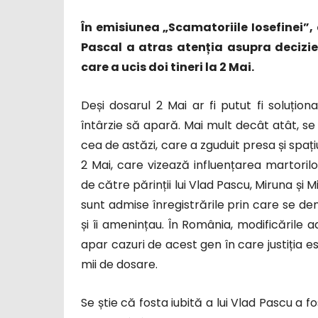
În emisiunea „Scamatoriile Iosefinei”,
Pascal a atras atenția asupra deciziei
care a ucis doi tineri la 2 Mai.
Deși dosarul 2 Mai ar fi putut fi soluționa
întârzie să apară. Mai mult decât atât, se 
cea de astăzi, care a zguduit presa și spați
2 Mai, care vizează influențarea martorilor
de către părinții lui Vlad Pascu, Miruna și
sunt admise înregistrările prin care se de
și îi amenințau. În România, modificările 
apar cazuri de acest gen în care justiția es
mii de dosare.
Se știe că fosta iubită a lui Vlad Pascu a 