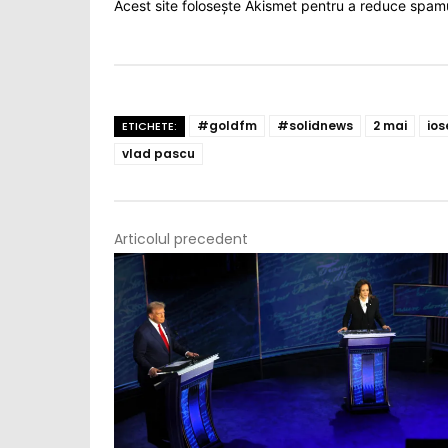
Acest site folosește Akismet pentru a reduce spam
#goldfm
#solidnews
2 mai
ios
ETICHETE:
vlad pascu
Articolul precedent