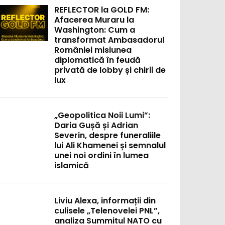
REFLECTOR la GOLD FM:
Afacerea Muraru la
Washington: Cum a
transformat Ambasadorul
României misiunea
diplomatică în feudă
privată de lobby și chirii de
lux
„Geopolitica Noii Lumi”:
Daria Gușă și Adrian
Severin, despre funeraliile
lui Ali Khamenei și semnalul
unei noi ordini în lumea
islamică
Liviu Alexa, informații din
culisele „Telenovelei PNL”,
analiza Summitul NATO cu