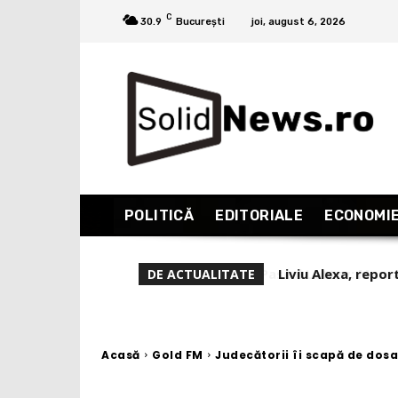
C
30.9
București
joi, august 6, 2026
POLITICĂ
EDITORIALE
ECONOMI
Liviu Alexa, repor
DE ACTUALITATE
(Partea 1)
Acasă
Gold FM
Judecătorii îi scapă de dosar