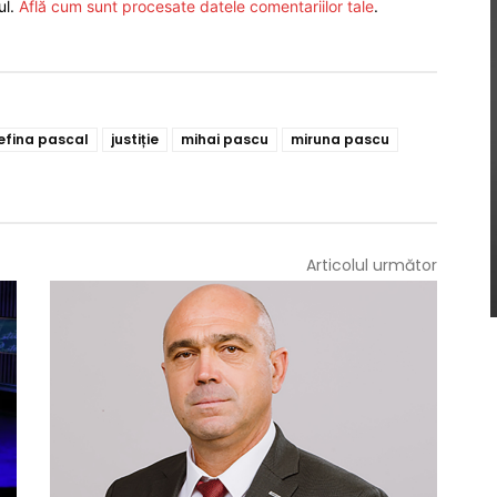
ul.
Află cum sunt procesate datele comentariilor tale
.
efina pascal
justiție
mihai pascu
miruna pascu
Articolul următor