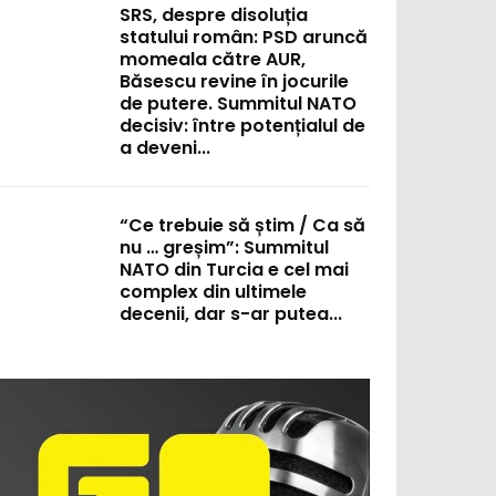
SRS, despre disoluția
statului român: PSD aruncă
momeala către AUR,
Băsescu revine în jocurile
de putere. Summitul NATO
decisiv: între potențialul de
a deveni...
“Ce trebuie să știm / Ca să
nu … greșim”: Summitul
NATO din Turcia e cel mai
complex din ultimele
:
decenii, dar s-ar putea...