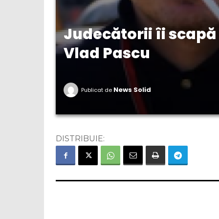
Judecătorii îi scapă 
Vlad Pascu
News Solid
Publicat de
DISTRIBUIE: