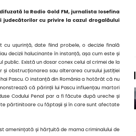
 difuzată la Radio Gold FM, jurnalista Iosefina
 judecătorilor cu privire la cazul drogalăului
t cu ușurință, date fiind probele, o decizie finală
iau decizii halucinante în instanță, așa cum este și
ul public. Există un dosar conex celui al crimei de la
 și obstrucționarea sau alterarea cursului justiției
 Mihai Pascu. O instanță din România a hotărât că nu
monstrează că părinții lui Pascu influențau martori
aduse Codului Penal par a fi făcute după ureche și
te părtinitoare cu făptașii și în care sunt afectate
fost amenințată și hărțuită de mama criminalului de