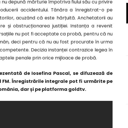
 nu depună mărturie împotriva fiului său cu privire
ducerii accidentului. Tânăra a înregistrat-o pe
orilor, acuzând că este hărțuită. Anchetatorii au
re și obstrucționarea justiției. Instanța a revenit
versațiile nu pot fi acceptate ca probă, pentru că nu
român, deci pentru că nu au fost procurate în urma
e competente. Decizia instanței contrazice legea în
faptele penale prin orice mijloace de probă.
rezentată de Iosefina Pascal, se difuzează de
d FM. Înregistrările integrale pot fi urmărite pe
mânia, dar și pe platforma goldtv.