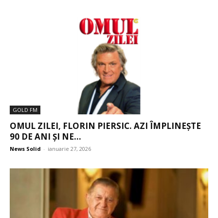
GOLD FM
OMUL ZILEI, FLORIN PIERSIC. AZI ÎMPLINEȘTE
90 DE ANI ȘI NE...
News Solid
-
ianuarie 27, 2026