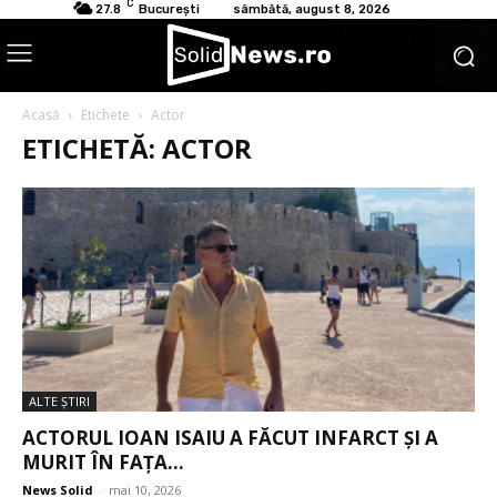
C
27.8
București
sâmbătă, august 8, 2026
Acasă
Etichete
Actor
ETICHETĂ: ACTOR
ALTE ŞTIRI
ACTORUL IOAN ISAIU A FĂCUT INFARCT ȘI A
MURIT ÎN FAȚA...
News Solid
-
mai 10, 2026