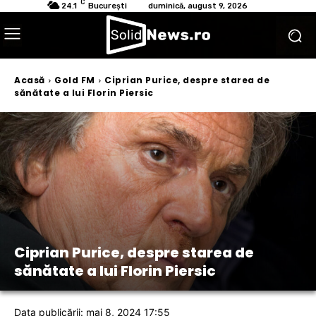
C
24.1
București
duminică, august 9, 2026
Acasă
Gold FM
Ciprian Purice, despre starea de
sănătate a lui Florin Piersic
Ciprian Purice, despre starea de
sănătate a lui Florin Piersic
Data publicării: mai 8, 2024 17:55