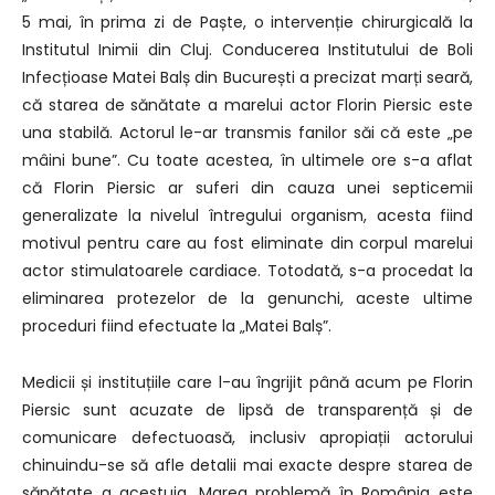
5 mai, în prima zi de Paște, o intervenție chirurgicală la
Institutul Inimii din Cluj. Conducerea Institutului de Boli
Infecțioase Matei Balș din București a precizat marți seară,
că starea de sănătate a marelui actor Florin Piersic este
una stabilă. Actorul le-ar transmis fanilor săi că este „pe
mâini bune”. Cu toate acestea, în ultimele ore s-a aflat
că Florin Piersic ar suferi din cauza unei septicemii
generalizate la nivelul întregului organism, acesta fiind
motivul pentru care au fost eliminate din corpul marelui
actor stimulatoarele cardiace. Totodată, s-a procedat la
eliminarea protezelor de la genunchi, aceste ultime
proceduri fiind efectuate la „Matei Balș”.
Medicii și instituțiile care l-au îngrijit până acum pe Florin
Piersic sunt acuzate de lipsă de transparență și de
comunicare defectuoasă, inclusiv apropiații actorului
chinuindu-se să afle detalii mai exacte despre starea de
sănătate a acestuia. Marea problemă în România este