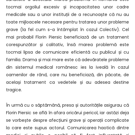
tocmai orgoliul excesiv și incapacitatea unor cadre
medicale sau a unor instituții de a recunoaște că nu au
toate mijloacele necesare pentru tratarea unor probleme
grave (la fel cum s-a întâmplat în cazul Colectiv). Cel
mai probabil Florin Piersic beneficiază de un tratament
corespunzător și calitativ, însă marea problemă este
tocmai lipsa de comunicare eficientă cu publicul și cu
familia. Drama și mai mare este că adevăratele probleme
din sistemul medical românesc ies la iveală în cazul
oamenilor de rând, care nu beneficiază, din păcate, de
același tratament ca vedetele și au adesea destine
tragice.
În urmă cu o săptămână, presa și autoritățile asigurau că
Florin Piersic se află în afara oricărui pericol, iar astăzi deja
se vorbește despre afecțiuni grave și operații complicate
la care este supus actorul. Comunicarea haotică dintre