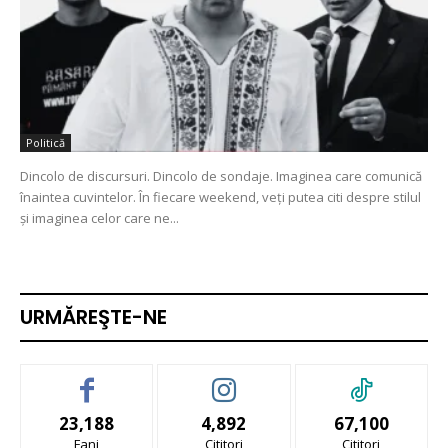
Politică
Dincolo de discursuri. Dincolo de sondaje. Imaginea care comunică
înaintea cuvintelor. În fiecare weekend, veți putea citi despre stilul
și imaginea celor care ne...
URMĂREŞTE-NE
23,188
4,892
67,100
Fani
Cititori
Cititori