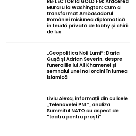
REFLECTOR la GOLD FM: Afacerea
Muraru la Washington: Cum a
transformat Ambasadorul
României misiunea diplomatică
în feudă privată de lobby și chirii
de lux
„Geopolitica Noii Lumi”: Daria
Gușă și Adrian Severin, despre
funeraliile lui Ali Khamenei și
semnalul unei noi ordini în lumea
islamică
Liviu Alexa, informații din culisele
„Telenovelei PNL”, analiza
Summitul NATO cu aspect de
”teatru pentru proști”