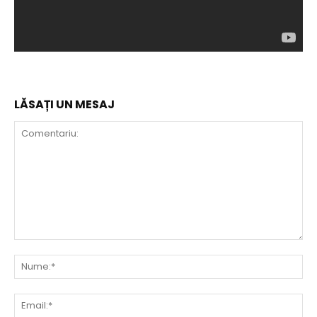
LĂSAȚI UN MESAJ
Comentariu:
Nu
Ema