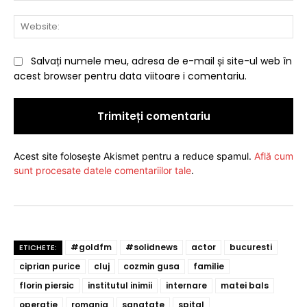
Web
Salvați numele meu, adresa de e-mail și site-ul web în
acest browser pentru data viitoare i comentariu.
Acest site folosește Akismet pentru a reduce spamul.
Află cum
sunt procesate datele comentariilor tale
.
#goldfm
#solidnews
actor
bucuresti
ETICHETE:
ciprian purice
cluj
cozmin gusa
familie
florin piersic
institutul inimii
internare
matei bals
operatie
romania
sanatate
spital