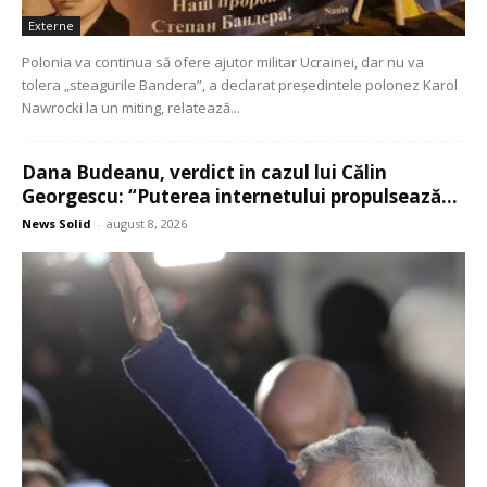
Externe
Polonia va continua să ofere ajutor militar Ucrainei, dar nu va
tolera „steagurile Bandera”, a declarat președintele polonez Karol
Nawrocki la un miting, relatează...
Dana Budeanu, verdict in cazul lui Călin
Georgescu: “Puterea internetului propulsează...
News Solid
-
august 8, 2026