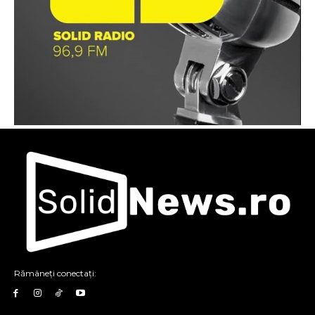
Rămâneți conectați: