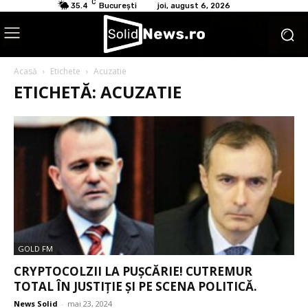
C
35.4
București
joi, august 6, 2026
Acasă
Etichete
Acuzatie
ETICHETĂ: ACUZATIE
GOLD FM
CRYPTOCOLZII LA PUȘCĂRIE! CUTREMUR
TOTAL ÎN JUSTIȚIE ȘI PE SCENA POLITICĂ.
News Solid
-
mai 23, 2024