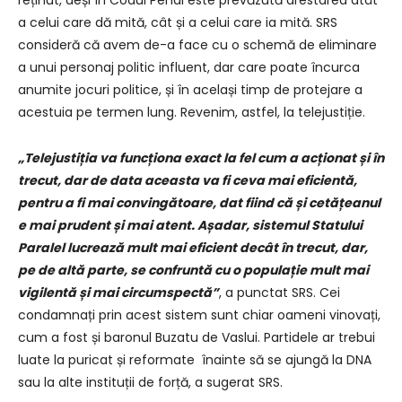
reținut, deși în Codul Penal este prevăzută arestarea atât
a celui care dă mită, cât și a celui care ia mită. SRS
consideră că avem de-a face cu o schemă de eliminare
a unui personaj politic influent, dar care poate încurca
anumite jocuri politice, și în același timp de protejare a
acestuia pe termen lung. Revenim, astfel, la telejustiție.
„Telejustiția va funcționa exact la fel cum a acționat și în
trecut, dar de data aceasta va fi ceva mai eficientă,
pentru a fi mai convingătoare, dat fiind că și cetățeanul
e mai prudent și mai atent. Așadar, sistemul Statului
Paralel lucrează mult mai eficient decât în trecut, dar,
pe de altă parte, se confruntă cu o populație mult mai
vigilentă și mai circumspectă”
, a punctat SRS. Cei
condamnați prin acest sistem sunt chiar oameni vinovați,
cum a fost și baronul Buzatu de Vaslui. Partidele ar trebui
luate la puricat și reformate înainte să se ajungă la DNA
sau la alte instituții de forță, a sugerat SRS.