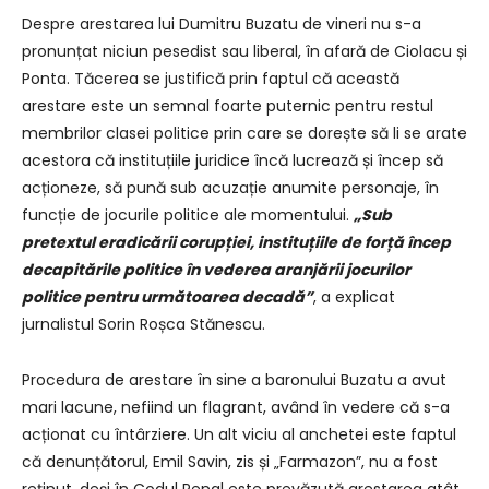
Despre arestarea lui Dumitru Buzatu de vineri nu s-a
pronunțat niciun pesedist sau liberal, în afară de Ciolacu și
Ponta. Tăcerea se justifică prin faptul că această
arestare este un semnal foarte puternic pentru restul
membrilor clasei politice prin care se dorește să li se arate
acestora că instituțiile juridice încă lucrează și încep să
acționeze, să pună sub acuzație anumite personaje, în
funcție de jocurile politice ale momentului.
„Sub
pretextul eradicării corupției, instituțiile de forță încep
decapitările politice în vederea aranjării jocurilor
politice pentru următoarea decadă”
, a explicat
jurnalistul Sorin Roșca Stănescu.
Procedura de arestare în sine a baronului Buzatu a avut
mari lacune, nefiind un flagrant, având în vedere că s-a
acționat cu întârziere. Un alt viciu al anchetei este faptul
că denunțătorul, Emil Savin, zis și „Farmazon”, nu a fost