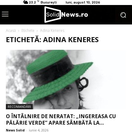
C
23.2
București
luni, august 10, 2026
Acasă
Etichete
Adina Keneres
ETICHETĂ: ADINA KENERES
RECOMANDĂRI
O ÎNTÂLNIRE DE NERATAT: „INGEREASA CU
PĂLĂRIE VERDE” APARE SÂMBĂTĂ LA...
News Solid
-
iunie 4, 2026