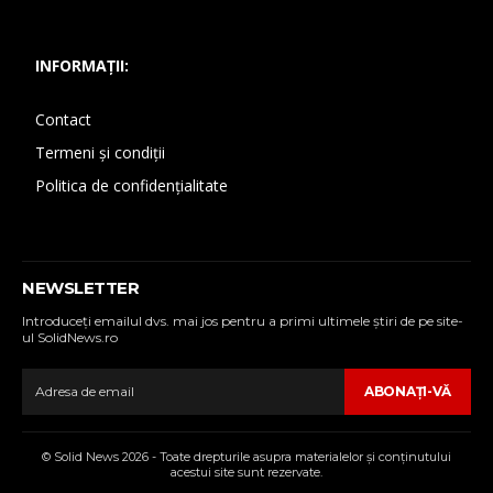
INFORMAȚII:
Contact
Termeni și condiții
Politica de confidențialitate
NEWSLETTER
Introduceţi emailul dvs. mai jos pentru a primi ultimele ştiri de pe site-
ul SolidNews.ro
ABONAŢI-VĂ
© Solid News 2026 - Toate drepturile asupra materialelor şi conţinutului
acestui site sunt rezervate.