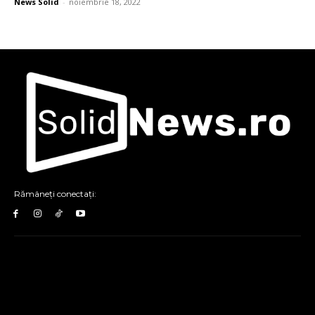
News Solid
-
noiembrie 18, 2022
Rămâneți conectați: