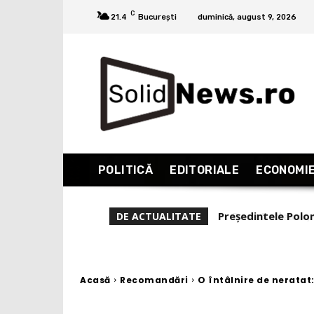
C
21.4
București
duminică, august 9, 2026
POLITICĂ
EDITORIALE
ECONOMI
Dana Budeanu, verd
DE ACTUALITATE
experiență și reali
Acasă
Recomandări
O întâlnire de neratat