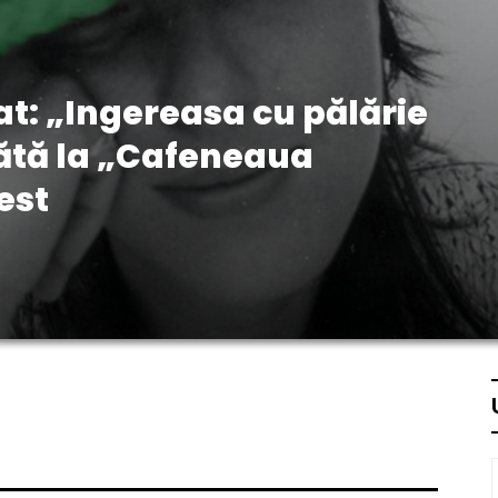
at: „Ingereasa cu pălărie
tă la „Cafeneaua
est