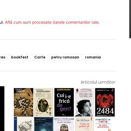
ul.
Află cum sunt procesate datele comentariilor tale
.
res
bookfest
Carte
petru romosan
romania
Articolul următor