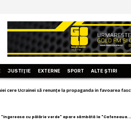
E
JUSTIŢIE
EXTERNE
SPORT
ALTE ŞTIRI
ict in cazul lui Călin Georgescu: “Puterea internetului prop
zări relevante!” (stiripesurse)
: "Ingereasa cu pălărie verde" apare sâmbătă la "Cafeneaua..