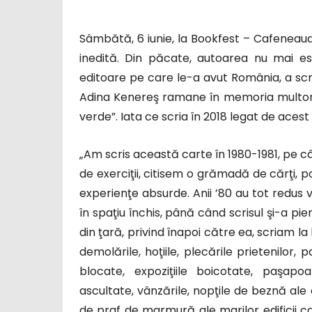
Sâmbătă, 6 iunie, la Bookfest – Cafeneaua 
inedită. Din păcate, autoarea nu mai es
editoare pe care le-a avut România, a scri
Adina Kenereş ramane în memoria multori 
verde”. Iata ce scria în 2018 legat de acest
„Am scris această carte în 1980-1981, pe
de exerciţii, citisem o grămadă de cărţi,
experienţe absurde. Anii ’80 au tot redus v
în spaţiu închis, până când scrisul şi-a pi
din ţară, privind înapoi către ea, scriam l
demolările, hoţiile, plecările prietenilor,
blocate, expoziţiile boicotate, paşapoa
ascultate, vânzările, nopţile de beznă ale o
de praf de marmură ale marilor edificii ca