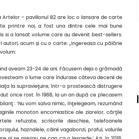
Artelor – pavilionul B2 are loc o lansare de carte
te printre noi, a fost una dintre cele mai bune
s si a lansat volume care au devenit best-sellers.
autori, acum și cu o carte: „Ingereasa cu pălărie
 volum:
 când aveam 23-24 de ani. Făcusem deja o grămadă
 povesteam o lume care îndurase câteva decenii de
iaţa la supravieţuire, într-o prostească distrugere
erdut orice rost. În 1988, la un an după ce plecasem
a bilanţ : ‘Nu vom salva nimic, înţelegeam, rezumând
 paginile monoton encomiastice ale ziarelor, cărţile
rtele refuzate, scrisorile deschise, telefoanele
raşului, haznalele, câinii vagabonzi, praful, valurile
re ni se aşezau pe cap ca o lespede.’ Azi, în 2018,