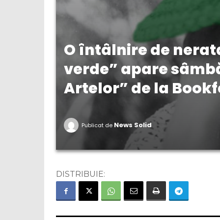
O întâlnire de nerat
verde” apare sâmbă
Artelor” de la Bookf
News Solid
Publicat de
DISTRIBUIE: