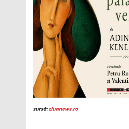
sursă:
ziuanews.ro