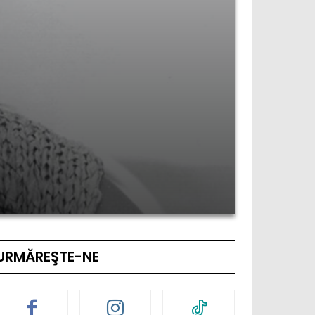
URMĂREŞTE-NE