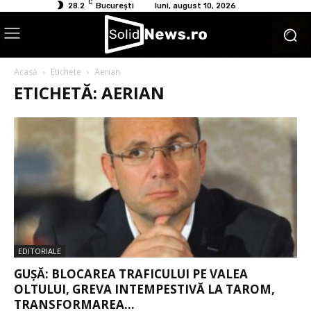
C
28.2
București
luni, august 10, 2026
Acasă
Etichete
Aerian
ETICHETĂ: AERIAN
EDITORIALE
GUȘĂ: BLOCAREA TRAFICULUI PE VALEA
OLTULUI, GREVA INTEMPESTIVĂ LA TAROM,
TRANSFORMAREA...