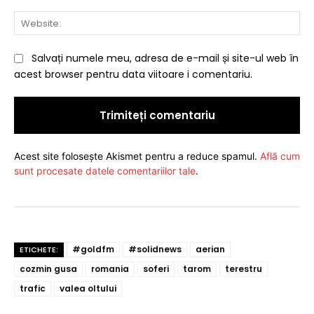
Web
Salvați numele meu, adresa de e-mail și site-ul web în
acest browser pentru data viitoare i comentariu.
Acest site folosește Akismet pentru a reduce spamul.
Află cum
sunt procesate datele comentariilor tale
.
#goldfm
#solidnews
aerian
ETICHETE:
cozmin gusa
romania
soferi
tarom
terestru
trafic
valea oltului