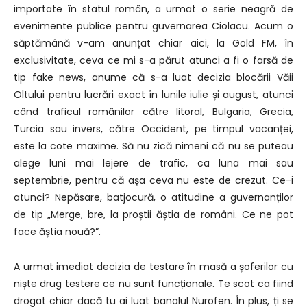
importate în statul român, a urmat o serie neagră de
evenimente publice pentru guvernarea Ciolacu. Acum o
săptămână v-am anunțat chiar aici, la Gold FM, în
exclusivitate, ceva ce mi s-a părut atunci a fi o farsă de
tip fake news, anume că s-a luat decizia blocării Văii
Oltului pentru lucrări exact în lunile iulie și august, atunci
când traficul românilor către litoral, Bulgaria, Grecia,
Turcia sau invers, către Occident, pe timpul vacanței,
este la cote maxime. Să nu zică nimeni că nu se puteau
alege luni mai lejere de trafic, ca luna mai sau
septembrie, pentru că așa ceva nu este de crezut. Ce-i
atunci? Nepăsare, batjocură, o atitudine a guvernanților
de tip „Merge, bre, la proștii ăștia de români. Ce ne pot
face ăștia nouă?”.
A urmat imediat decizia de testare în masă a șoferilor cu
niște drug testere ce nu sunt funcționale. Te scot ca fiind
drogat chiar dacă tu ai luat banalul Nurofen. În plus, ți se