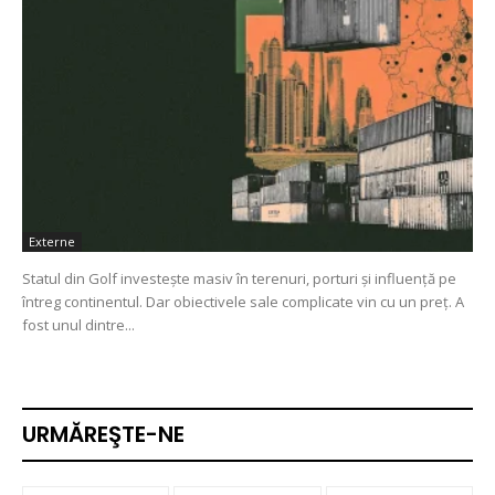
Externe
Statul din Golf investește masiv în terenuri, porturi și influență pe
întreg continentul. Dar obiectivele sale complicate vin cu un preț. A
fost unul dintre...
URMĂREŞTE-NE