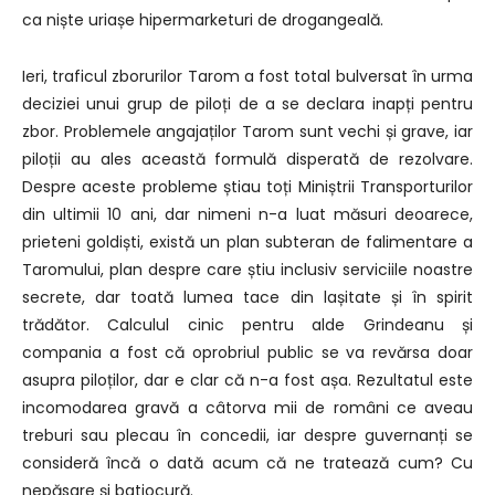
ca niște uriașe hipermarketuri de drogangeală.
Ieri, traficul zborurilor Tarom a fost total bulversat în urma
deciziei unui grup de piloți de a se declara inapți pentru
zbor. Problemele angajaților Tarom sunt vechi și grave, iar
piloții au ales această formulă disperată de rezolvare.
Despre aceste probleme știau toți Miniștrii Transporturilor
din ultimii 10 ani, dar nimeni n-a luat măsuri deoarece,
prieteni goldiști, există un plan subteran de falimentare a
Taromului, plan despre care știu inclusiv serviciile noastre
secrete, dar toată lumea tace din lașitate și în spirit
trădător. Calculul cinic pentru alde Grindeanu și
compania a fost că oprobriul public se va revărsa doar
asupra piloților, dar e clar că n-a fost așa. Rezultatul este
incomodarea gravă a câtorva mii de români ce aveau
treburi sau plecau în concedii, iar despre guvernanți se
consideră încă o dată acum că ne tratează cum? Cu
nepăsare și batjocură.