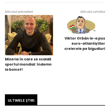
Articolul precedent
Articolul următor
Viktor Orbán le-a pus
euro-atlantiștilor
creierele pe bigudiuri
Mizeria în care se scaldă
sportul mondial: îndemn
la boicot!
ULTIMELE ŞTIRI