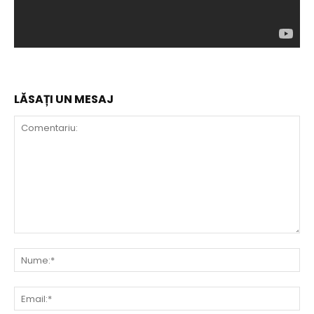
LĂSAȚI UN MESAJ
Comentariu:
Nu
Ema