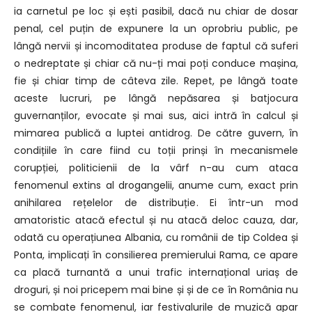
ia carnetul pe loc și ești pasibil, dacă nu chiar de dosar
penal, cel puțin de expunere la un oprobriu public, pe
lângă nervii și incomoditatea produse de faptul că suferi
o nedreptate și chiar că nu-ți mai poți conduce mașina,
fie și chiar timp de câteva zile. Repet, pe lângă toate
aceste lucruri, pe lângă nepăsarea și batjocura
guvernanților, evocate și mai sus, aici intră în calcul și
mimarea publică a luptei antidrog. De către guvern, în
condițiile în care fiind cu toții prinși în mecanismele
corupției, politicienii de la vârf n-au cum ataca
fenomenul extins al drogangelii, anume cum, exact prin
anihilarea rețelelor de distribuție. Ei într-un mod
amatoristic atacă efectul și nu atacă deloc cauza, dar,
odată cu operațiunea Albania, cu românii de tip Coldea și
Ponta, implicați în consilierea premierului Rama, ce apare
ca placă turnantă a unui trafic internațional uriaș de
droguri, și noi pricepem mai bine și și de ce în România nu
se combate fenomenul, iar festivalurile de muzică apar