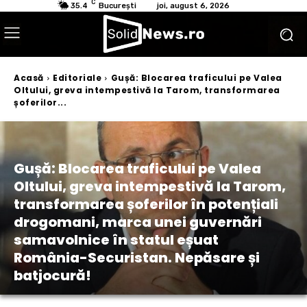
C
35.4
București
joi, august 6, 2026
Acasă
Editoriale
Gușă: Blocarea traficului pe Valea
Oltului, greva intempestivă la Tarom, transformarea
șoferilor...
Gușă: Blocarea traficului pe Valea
Oltului, greva intempestivă la Tarom,
transformarea șoferilor în potențiali
drogomani, marca unei guvernări
samavolnice în statul eșuat
România-Securistan. Nepăsare și
batjocură!