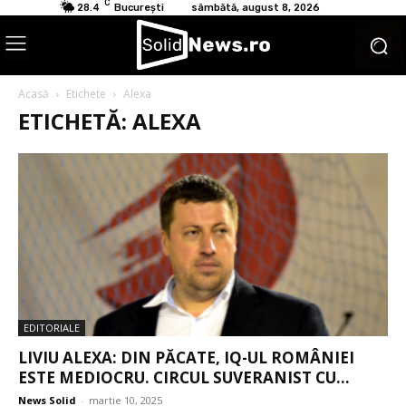
C
28.4
București
sâmbătă, august 8, 2026
Acasă
Etichete
Alexa
ETICHETĂ: ALEXA
EDITORIALE
LIVIU ALEXA: DIN PĂCATE, IQ-UL ROMÂNIEI
ESTE MEDIOCRU. CIRCUL SUVERANIST CU...
News Solid
-
martie 10, 2025