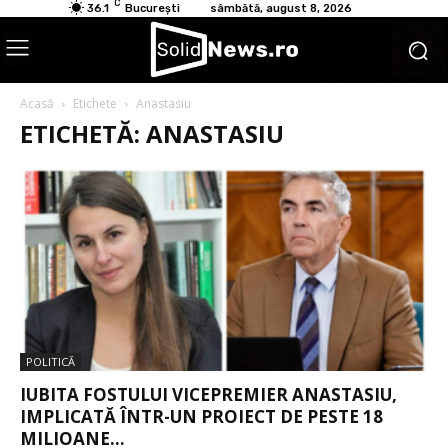
C
36.1
București
sâmbătă, august 8, 2026
Acasă
Etichete
Anastasiu
ETICHETĂ: ANASTASIU
POLITICĂ
IUBITA FOSTULUI VICEPREMIER ANASTASIU,
IMPLICATĂ ÎNTR-UN PROIECT DE PESTE 18
MILIOANE...