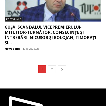
EDITORIALE
GUȘĂ: SCANDALUL VICEPREMIERULUI-
MITUITOR-TURNĂTOR, CONSECINȚE ȘI
ÎNTREBĂRI. NICUȘOR ȘI BOLOJAN, TIMORAȚI
ȘI...
News Solid
-
iulie 28, 2025
1
2