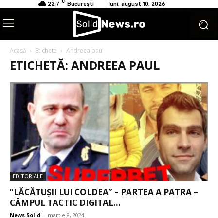
C
22.7
București
luni, august 10, 2026
Acasă
Etichete
Andreea paul
ETICHETĂ: ANDREEA PAUL
EDITORIALE
“LĂCĂTUȘII LUI COLDEA” – PARTEA A PATRA –
CÂMPUL TACTIC DIGITAL...
News Solid
-
martie 8, 2024