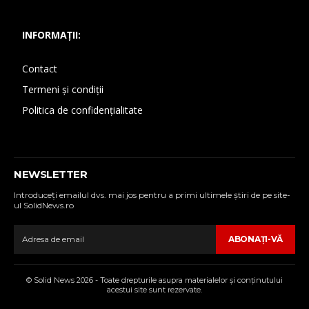
INFORMAȚII:
Contact
Termeni și condiții
Politica de confidențialitate
NEWSLETTER
Introduceţi emailul dvs. mai jos pentru a primi ultimele ştiri de pe site-
ul SolidNews.ro
ABONAŢI-VĂ
© Solid News 2026 - Toate drepturile asupra materialelor şi conţinutului
acestui site sunt rezervate.