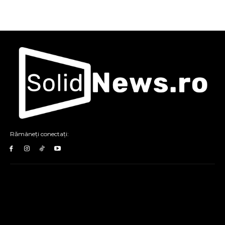
Rămâneți conectați: