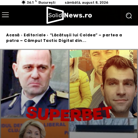
C
36.1
București
sâmbătă, august 8, 2026
Acasă
Editoriale
“Lăcătușii lui Coldea” – partea a
patra – Câmpul Tactic Digital din...