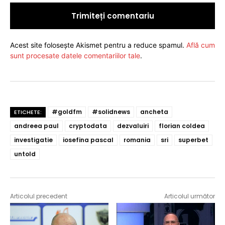
Acest site folosește Akismet pentru a reduce spamul.
Află cum
sunt procesate datele comentariilor tale
.
#goldfm
#solidnews
ancheta
ETICHETE:
andreea paul
cryptodata
dezvaluiri
florian coldea
investigatie
iosefina pascal
romania
sri
superbet
untold
Articolul precedent
Articolul următor