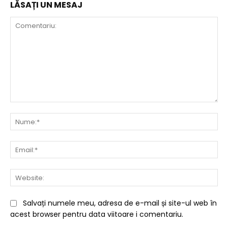
LĂSAȚI UN MESAJ
Comentariu:
Nu
Ema
Web
Salvați numele meu, adresa de e-mail și site-ul web în
acest browser pentru data viitoare i comentariu.