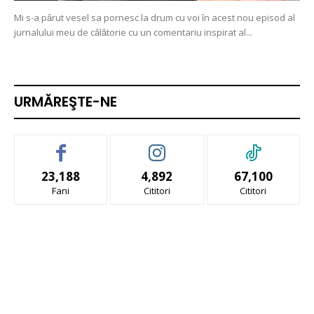
Mi s-a pǎrut vesel sa pornesc la drum cu voi în acest nou episod al
jurnalului meu de cǎlǎtorie cu un comentariu inspirat al...
URMĂREŞTE-NE
23,188
4,892
67,100
Fani
Cititori
Cititori