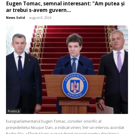
Eugen Tomac, semnal interesant: “Am putea și
ar trebui s-avem guvern...
News Solid
-
august 8, 2026
Politică
Europarlamentarul Eugen Tomac, consilier onorific al
președintelui Nicușor Dan, a indicat vineri, într-un interviu acordat
Radio Sky, sfârșitul lunii august drept orizont pentru depășirea