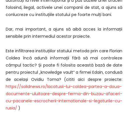
autorități la nivel internațional și a pus bazele unei afaceri
folosind, ilegal, activele unei companii de stat, a ajuns să
conlucreze cu instituțiile statului pe foarte mulți bani.
Dar, mai important, a ajuns să aibă acces la informații
sensibile prin intermediul acestor proiecte.
Este infiltrarea instituțiilor statului metoda prin care Florian
Coldea încă adună informații fără să mai controleze
câmpul tactic? Și poate fi folosita această bază de date
pentru proiectul „knowledge vault” a firmei Edain, condusă
de același Ovidiu Toma? (cititi aici despre proiecte:
https://solidnews.ro/lacatusii-lui-coldea-partea-a-doua-
documente-uluitoare-despre-ferma-din-buzau-afaceri-
cu-pacanele-escrocherii-internationale-si-legaturile-cu-
rusia/
)