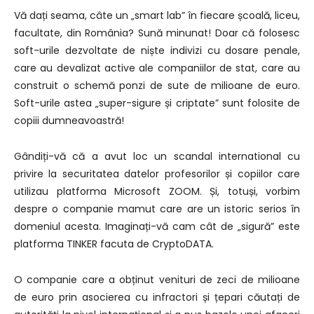
Vă dați seama, câte un „smart lab” în fiecare școală, liceu,
facultate, din România? Sună minunat! Doar că folosesc
soft-urile dezvoltate de niște indivizi cu dosare penale,
care au devalizat active ale companiilor de stat, care au
construit o schemă ponzi de sute de milioane de euro.
Soft-urile astea „super-sigure și criptate” sunt folosite de
copiii dumneavoastră!
Gândiți-vă că a avut loc un scandal international cu
privire la securitatea datelor profesorilor și copiilor care
utilizau platforma Microsoft ZOOM. Și, totuși, vorbim
despre o companie mamut care are un istoric serios în
domeniul acesta. Imaginați-vă cam cât de „sigură” este
platforma TINKER facuta de CryptoDATA.
O companie care a obținut venituri de zeci de milioane
de euro prin asocierea cu infractori și țepari căutați de