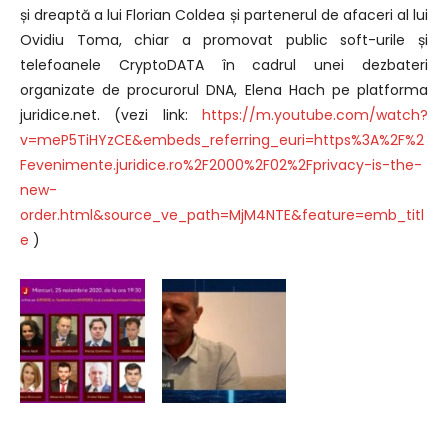
și dreaptă a lui Florian Coldea și partenerul de afaceri al lui
Ovidiu Toma, chiar a promovat public soft-urile și
telefoanele CryptoDATA în cadrul unei dezbateri
organizate de procurorul DNA, Elena Hach pe platforma
juridice.net. (vezi link:
https://m.youtube.com/watch?
v=meP5TiHYzCE&embeds_referring_euri=https%3A%2F%2
Fevenimente.juridice.ro%2F2000%2F02%2Fprivacy-is-the-
new-
order.html&source_ve_path=MjM4NTE&feature=emb_titl
e
)