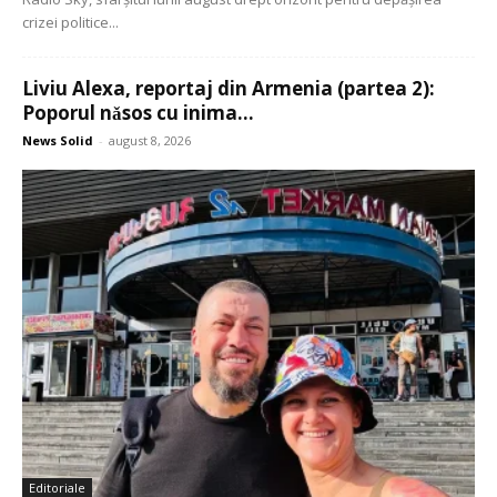
crizei politice...
Liviu Alexa, reportaj din Armenia (partea 2):
Poporul nǎsos cu inima...
News Solid
-
august 8, 2026
Editoriale