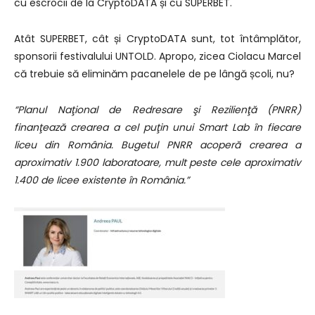
cu escrocii de la CryptoDATA și cu SUPERBET.
Atât SUPERBET, cât și CryptoDATA sunt, tot întâmplător,
sponsorii festivalului UNTOLD. Apropo, zicea Ciolacu Marcel
că trebuie să eliminăm pacanelele de pe lângă școli, nu?
“Planul Naţional de Redresare şi Rezilienţă (PNRR)
finanţează crearea a cel puţin unui Smart Lab în fiecare
liceu din România. Bugetul PNRR acoperă crearea a
aproximativ 1.900 laboratoare, mult peste cele aproximativ
1.400 de licee existente în România.”