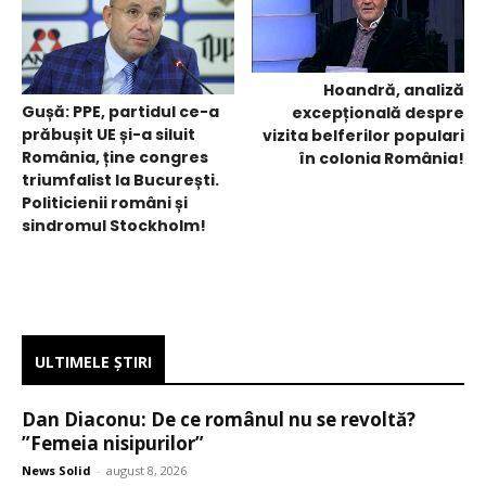
Hoandră, analiză
Gușă: PPE, partidul ce-a
excepțională despre
prăbușit UE și-a siluit
vizita belferilor populari
România, ține congres
în colonia România!
triumfalist la București.
Politicienii români și
sindromul Stockholm!
ULTIMELE ŞTIRI
Dan Diaconu: De ce românul nu se revoltă?
”Femeia nisipurilor”
News Solid
-
august 8, 2026