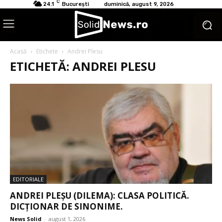
C
24.1
București
duminică, august 9, 2026
Acasă
Etichete
Andrei Plesu
ETICHETĂ: ANDREI PLESU
EDITORIALE
ANDREI PLEȘU (DILEMA): CLASA POLITICĂ.
DICȚIONAR DE SINONIME.
News Solid
-
august 1, 2026