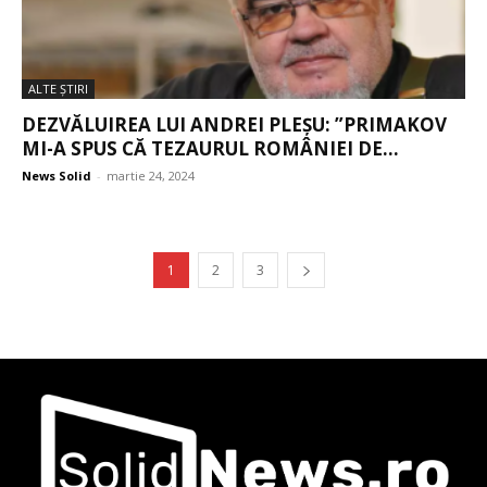
ALTE ŞTIRI
DEZVĂLUIREA LUI ANDREI PLEȘU: ”PRIMAKOV
MI-A SPUS CĂ TEZAURUL ROMÂNIEI DE...
News Solid
-
martie 24, 2024
1
2
3