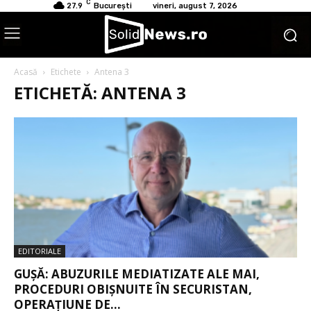
C
27.9
București
vineri, august 7, 2026
Acasă
Etichete
Antena 3
ETICHETĂ: ANTENA 3
EDITORIALE
GUȘĂ: ABUZURILE MEDIATIZATE ALE MAI,
PROCEDURI OBIȘNUITE ÎN SECURISTAN,
OPERAȚIUNE DE...