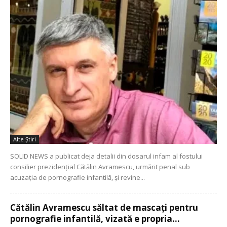
Alte Ştiri
SOLID NEWS a publicat deja detalii din dosarul infam al fostului
consilier prezidențial Cătălin Avramescu, urmărit penal sub
acuzația de pornografie infantilă, și revine...
Cătălin Avramescu săltat de mascați pentru
pornografie infantilă, vizată e propria...