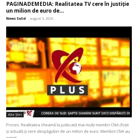
PAGINADEMEDIA: Realitatea TV cere în justiție
un milion de euro de...
News Solid
-
august 5, 2026
Alte Ştiri
Proces. Realitatea cheamă la judecată mai mulţi membri CNA (foşti
şi actuali) şi cere despăgubiri de un milion de euro. Membrii CNA au
primit...