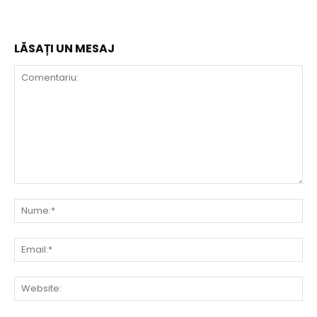
LĂSAȚI UN MESAJ
Comentariu:
Nu
Ema
Web