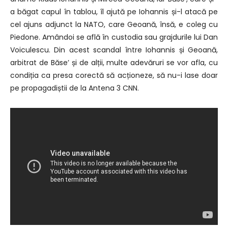
a băgat capul în tablou, îl ajută pe Iohannis și-l atacă pe
cel ajuns adjunct la NATO, care Geoană, însă, e coleg cu
Piedone. Amândoi se află în custodia sau grajdurile lui Dan
Voiculescu. Din acest scandal între Iohannis și Geoană,
arbitrat de Băse’ și de alții, multe adevăruri se vor afla, cu
condiția ca presa corectă să acționeze, să nu-i lase doar
pe propagadiștii de la Antena 3 CNN.