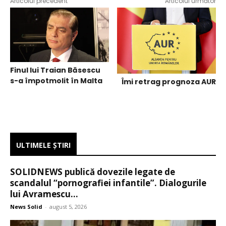
Articolul precedent
Articolul următor
Finul lui Traian Băsescu
s-a împotmolit în Malta
Îmi retrag prognoza AUR
ULTIMELE ŞTIRI
SOLIDNEWS publică dovezile legate de
scandalul “pornografiei infantile”. Dialogurile
lui Avramescu...
News Solid
-
august 5, 2026