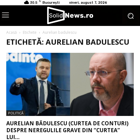
C
30.5
București
vineri, august 7, 2026
Acasă
Etichete
Aurelian badulescu
ETICHETĂ: AURELIAN BADULESCU
POLITICĂ
AURELIAN BĂDULESCU (CURTEA DE CONTURI)
DESPRE NEREGULILE GRAVE DIN “CURTEA”
LUI...