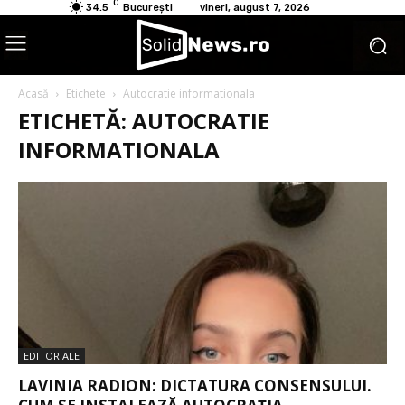
C
34.5
București
vineri, august 7, 2026
Acasă
Etichete
Autocratie informationala
ETICHETĂ: AUTOCRATIE
INFORMATIONALA
EDITORIALE
LAVINIA RADION: DICTATURA CONSENSULUI.